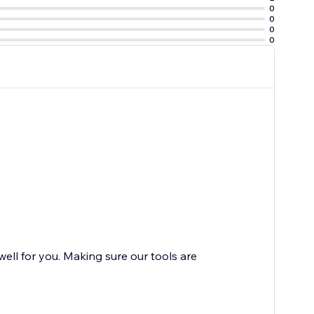
0
0
0
0
ll for you. Making sure our tools are