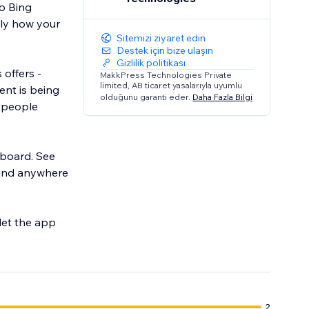
to Bing
tly how your
Sitemizi ziyaret edin
Destek için bize ulaşın
Gizlilik politikası
offers -
MakkPress Technologies Private
limited, AB ticaret yasalarıyla uyumlu
nt is being
olduğunu garanti eder.
Daha Fazla Bilgi
 people
hboard. See
 find anywhere
let the app
2