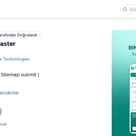
arafından Doğrulandı
aster
s Technologies
| Sitemap submit |
lendirme
vcut