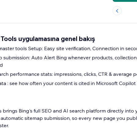
Tools uygulamasına genel bakış
aster tools Setup: Easy site verification, Connection in sec
 submission: Auto Alert Bing whenever products, collections
ed
arch performance stats: impressions, clicks, CTR & average p
a : see how often your content is cited in Microsoft Copilot
brings Bing's full SEO and AI search platform directly into
 automatic sitemap submission, so every new page you publ
ter.