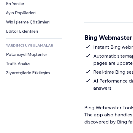
Dönüşüm
Depolama Çözümleri
En Yeniler
PDF
Görüntü Efektleri
Sohbet
Stoksuz Satış
Dosya Paylaşımı
Ayın Popülerleri
Düğmeler ve Menüler
Yorumlar
Fiyatlandırma ve Abonelik
Haberler
Afişler ve Rozetler
Wix İşletme Çözümleri
Telefon
Kitle Fonlaması
İçerik Hizmetleri
Hesap Makineleri
Topluluk
Editör Eklentileri
Yiyecek ve İçecek
Bing Webmaster 
Metin Efektleri
Arama
Değerlendirmeler ve Müşteri 
Görüşleri
YARDIMCI UYGULAMALAR
Hava Durumu
Instant Bing webm
CRM
Potansiyel Müşteriler
Grafik ve Tablolar
Automatic sitemap
pages are updat
Trafik Analizi
Real-time Bing se
Ziyaretçilerle Etkileşim
AI Performance dat
answers
Bing Webmaster Tools 
The app also handles
discovered by Bing fas