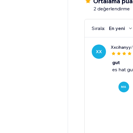
Ortalama pua
2 değerlendirme
Sırala:
En yeni
Xxcihanyy
/
XX
gut
es hat gu
MA