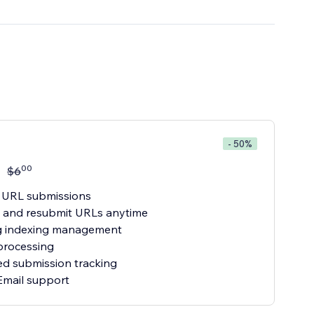
- 50%
00
$
6
e URL submissions
h and resubmit URLs anytime
g indexing management
 processing
d submission tracking
 Email support