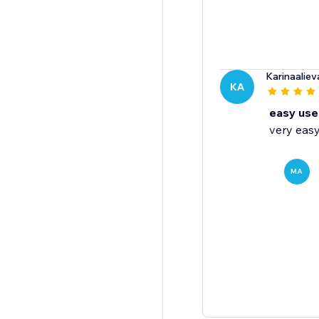
Karinaalie
KA
easy use
very eas
MA