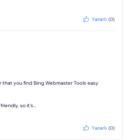
Yararlı
(0)
ar that you find Bing Webmaster Tools easy
endly, so it's...
Yararlı
(0)