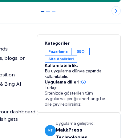
0
1
2
Kategoriler
onds
Pazarlama
SEO
, blogs, or
Site Analizleri
Kullanılabilirlik:
Bu uygulama dünya çapında
osition
kullanılabilir.
Uygulama dilleri:
 & Bing AI
Türkçe
Sitenizde gösterilen tüm
uygulama içeriğini herhangi bir
dile çevirebilirsiniz.
 your dashboard.
ish gets
Uygulama geliştirici:
MakkPress
MT
Technologies