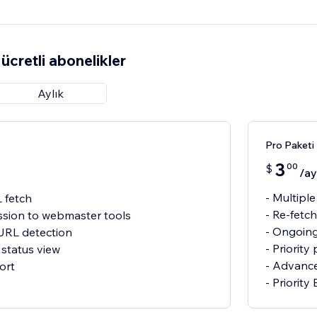
ücretli abonelikler
Aylık
Pro Paketi
3
00
$
/ay
- Multipl
L fetch
- Re-fetc
ission to webmaster tools
- Ongoin
 URL detection
- Priority
 status view
- Advance
ort
- Priority