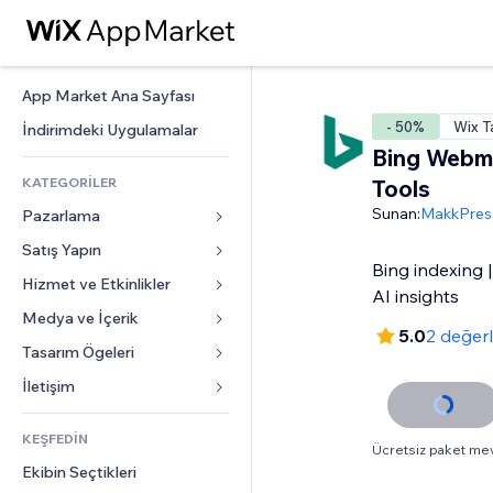
App Market Ana Sayfası
- 50%
Wix T
İndirimdeki Uygulamalar
Bing Webm
KATEGORİLER
Tools
Sunan:
MakkPres
Pazarlama
Satış Yapın
Reklamlar
Bing indexing 
Mobil
Hizmet ve Etkinlikler
Mağazalar için uygulamalar
AI insights
Site Analizleri
Gönderim ve Teslimat
Medya ve İçerik
Oteller
5.0
2 değer
Sosyal Ağ
Satış Düğmeleri
Etkinlikler
Tasarım Ögeleri
Galeri
SEO
Online Kurslar
Restoranlar
Müzik
Haritalar ve Navigasyon
İletişim 
Etkileşim
Sipariş Üzerine Baskı
Emlak
Podcast
Gizlilik ve Güvenlik
Formlar
Site Listeleri
Muhasebe
KEŞFEDİN
Randevular
Fotoğrafçılık
Saat
Blog
Ücretsiz paket me
E-posta
Kuponlar ve Müşteri Sadakati
Ekibin Seçtikleri
Video
Sayfa Şablonları
Anketler