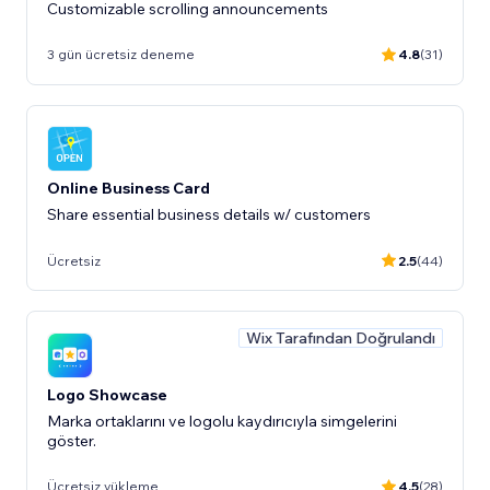
Customizable scrolling announcements
3 gün ücretsiz deneme
4.8
(31)
Online Business Card
Share essential business details w/ customers
Ücretsiz
2.5
(44)
Wix Tarafından Doğrulandı
Logo Showcase
Marka ortaklarını ve logolu kaydırıcıyla simgelerini
göster.
Ücretsiz yükleme
4.5
(28)