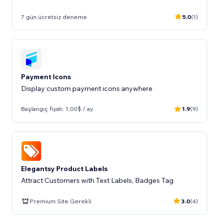
7 gün ücretsiz deneme
5.0
(1)
Payment Icons
Display custom payment icons anywhere
Başlangıç fiyatı: 1,00$ / ay
1.9
(9)
Elegantsy Product Labels
Attract Customers with Text Labels, Badges Tag
Premium Site Gerekli
3.0
(4)