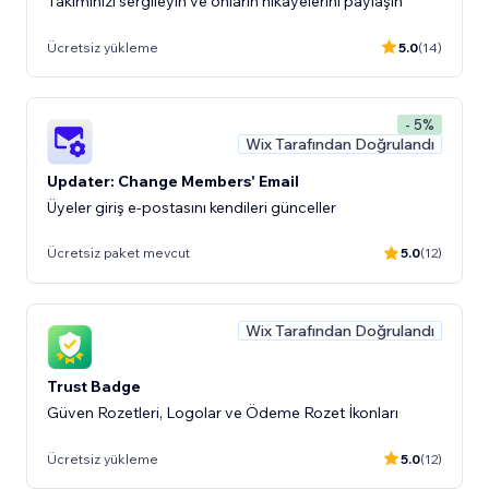
Takımınızı sergileyin ve onların hikayelerini paylaşın
Ücretsiz yükleme
5.0
(14)
- 5%
Wix Tarafından Doğrulandı
Updater: Change Members' Email
Üyeler giriş e-postasını kendileri günceller
Ücretsiz paket mevcut
5.0
(12)
Wix Tarafından Doğrulandı
Trust Badge
Güven Rozetleri, Logolar ve Ödeme Rozet İkonları
Ücretsiz yükleme
5.0
(12)