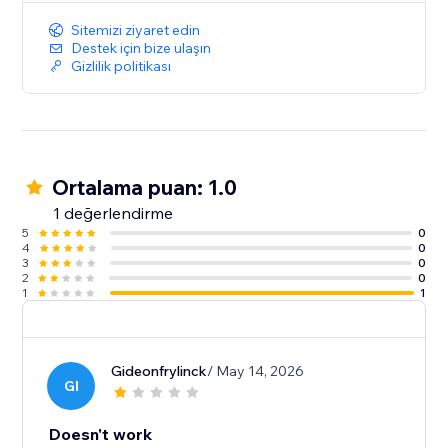
Sitemizi ziyaret edin
Destek için bize ulaşın
Gizlilik politikası
Ortalama puan: 1.0
1 değerlendirme
5
0
4
0
3
0
2
0
1
1
Gideonfrylinck
/ May 14, 2026
GI
Doesn't work