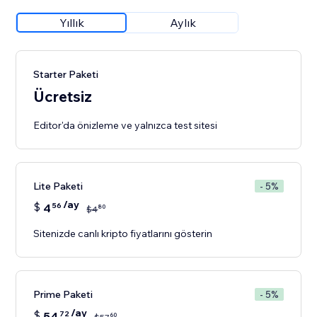
Yıllık
Aylık
Starter Paketi
Ücretsiz
Editor'da önizleme ve yalnızca test sitesi
Lite Paketi
- 5%
/ay
$
4
56
80
$
4
Sitenizde canlı kripto fiyatlarını gösterin
Prime Paketi
- 5%
/ay
$
54
72
60