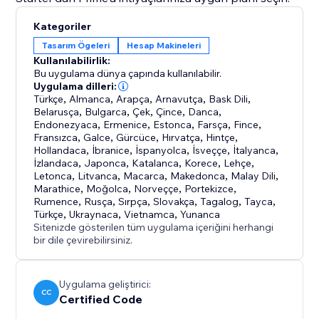
Kategoriler
Tasarım Ögeleri
Hesap Makineleri
Kullanılabilirlik:
Bu uygulama dünya çapında kullanılabilir.
Uygulama dilleri:
Türkçe
,
Almanca
,
Arapça
,
Arnavutça
,
Bask Dili
,
Belarusça
,
Bulgarca
,
Çek
,
Çince
,
Danca
,
Endonezyaca
,
Ermenice
,
Estonca
,
Farsça
,
Fince
,
Fransızca
,
Galce
,
Gürcüce
,
Hırvatça
,
Hintçe
,
Hollandaca
,
İbranice
,
İspanyolca
,
İsveççe
,
İtalyanca
,
İzlandaca
,
Japonca
,
Katalanca
,
Korece
,
Lehçe
,
Letonca
,
Litvanca
,
Macarca
,
Makedonca
,
Malay Dili
,
Marathice
,
Moğolca
,
Norveççe
,
Portekizce
,
Rumence
,
Rusça
,
Sırpça
,
Slovakça
,
Tagalog
,
Tayca
,
Türkçe
,
Ukraynaca
,
Vietnamca
,
Yunanca
Sitenizde gösterilen tüm uygulama içeriğini herhangi
bir dile çevirebilirsiniz.
Uygulama geliştirici:
CC
Certified Code