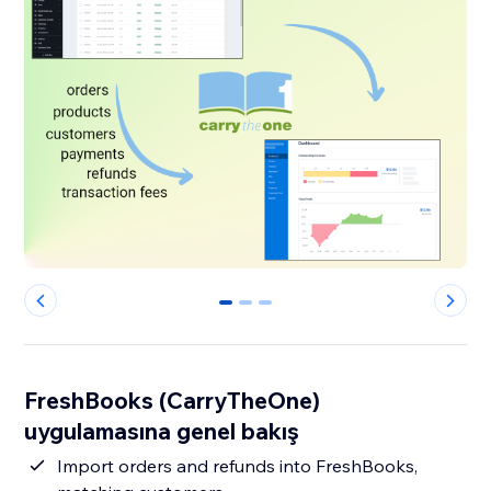
0
1
2
FreshBooks (CarryTheOne)
uygulamasına genel bakış
Import orders and refunds into FreshBooks,