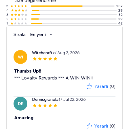
338 değerlendirme
5
207
4
28
3
32
2
29
1
42
Sırala:
En yeni
Witchcraftz
/ Aug 2, 2026
WI
Thumbs Up!!
*** Loyalty Rewards *** A WIN WIN!!!
Yararlı
(0)
Demisgranola1
/ Jul 22, 2026
DE
Amazing
Yararlı
(0)