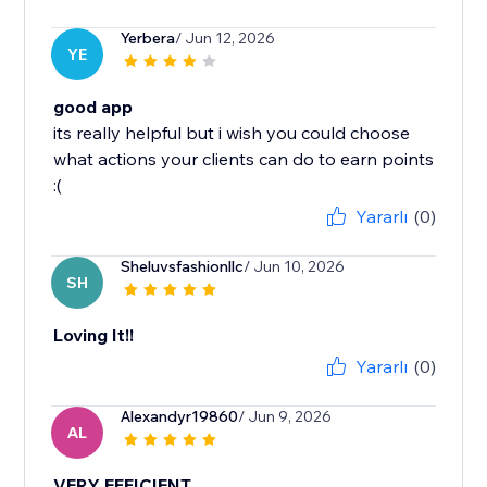
Yerbera
/ Jun 12, 2026
YE
good app
its really helpful but i wish you could choose
what actions your clients can do to earn points
:(
Yararlı
(0)
Sheluvsfashionllc
/ Jun 10, 2026
SH
Loving It!!
Yararlı
(0)
Alexandyr19860
/ Jun 9, 2026
AL
VERY EFFICIENT