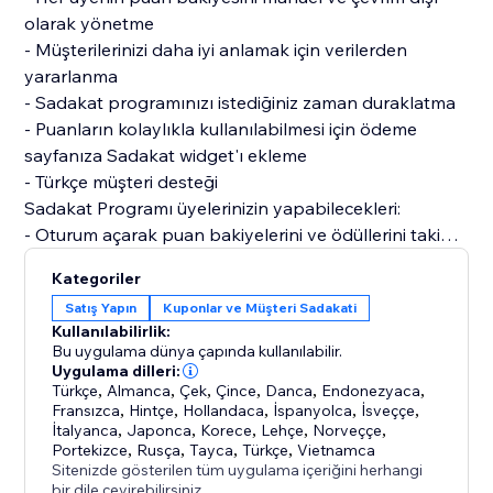
olarak yönetme
- Müşterilerinizi daha iyi anlamak için verilerden
yararlanma
- Sadakat programınızı istediğiniz zaman duraklatma
- Puanların kolaylıkla kullanılabilmesi için ödeme
sayfanıza Sadakat widget'ı ekleme
- Türkçe müşteri desteği
Sadakat Programı üyelerinizin yapabilecekleri:
- Oturum açarak puan bakiyelerini ve ödüllerini takip
etme
Kategoriler
Satış Yapın
Kuponlar ve Müşteri Sadakati
Kullanılabilirlik:
Bu uygulama dünya çapında kullanılabilir.
Uygulama dilleri:
Türkçe
,
Almanca
,
Çek
,
Çince
,
Danca
,
Endonezyaca
,
Fransızca
,
Hintçe
,
Hollandaca
,
İspanyolca
,
İsveççe
,
İtalyanca
,
Japonca
,
Korece
,
Lehçe
,
Norveççe
,
Portekizce
,
Rusça
,
Tayca
,
Türkçe
,
Vietnamca
Sitenizde gösterilen tüm uygulama içeriğini herhangi
bir dile çevirebilirsiniz.