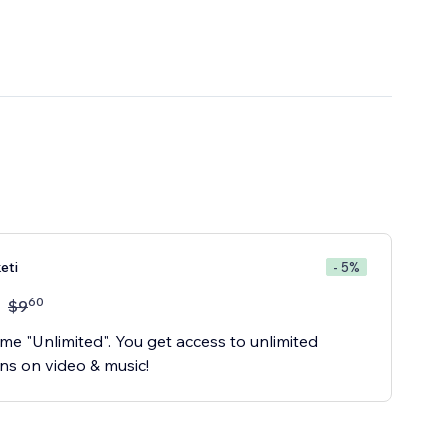
eti
- 5%
60
$
9
me "Unlimited". You get access to unlimited
ns on video & music!