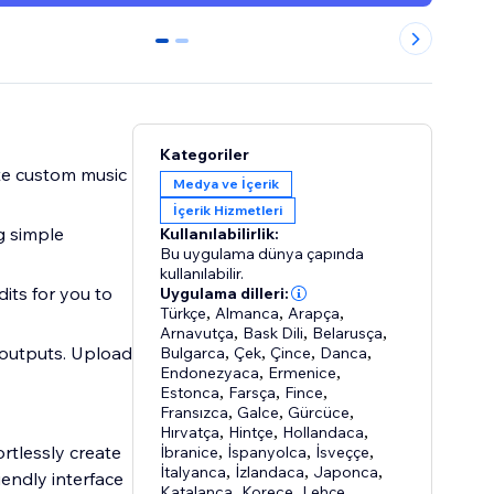
0
1
Kategoriler
rate custom music
Medya ve İçerik
İçerik Hizmetleri
g simple
Kullanılabilirlik:
Bu uygulama dünya çapında
kullanılabilir.
dits for you to
Uygulama dilleri:
Türkçe
,
Almanca
,
Arapça
,
Arnavutça
,
Bask Dili
,
Belarusça
,
 outputs. Upload
Bulgarca
,
Çek
,
Çince
,
Danca
,
Endonezyaca
,
Ermenice
,
Estonca
,
Farsça
,
Fince
,
Fransızca
,
Galce
,
Gürcüce
,
Hırvatça
,
Hintçe
,
Hollandaca
,
ortlessly create
İbranice
,
İspanyolca
,
İsveççe
,
İtalyanca
,
İzlandaca
,
Japonca
,
iendly interface
Katalanca
,
Korece
,
Lehçe
,