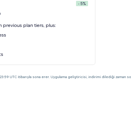
- 5%
0
 previous plan tiers, plus:
ess
ts
3:59 UTC itibarıyla sona erer. Uygulama geliştiricisi, indirimi dilediği zaman son