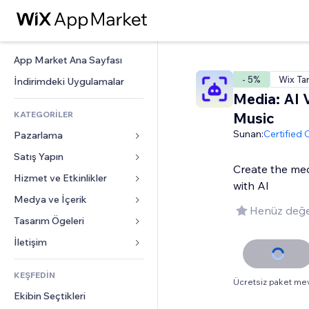
App Market Ana Sayfası
- 5%
Wix Ta
İndirimdeki Uygulamalar
Media: AI 
KATEGORİLER
Music
Sunan:
Certified
Pazarlama
Satış Yapın
Reklamlar
Create the med
Mobil
Hizmet ve Etkinlikler
Mağazalar için uygulamalar
with AI
Site Analizleri
Gönderim ve Teslimat
Medya ve İçerik
Oteller
Henüz değe
Sosyal Ağ
Satış Düğmeleri
Etkinlikler
Tasarım Ögeleri
Galeri
SEO
Online Kurslar
Restoranlar
Müzik
Haritalar ve Navigasyon
İletişim 
Etkileşim
Sipariş Üzerine Baskı
Emlak
Podcast
Gizlilik ve Güvenlik
Formlar
Site Listeleri
Muhasebe
KEŞFEDİN
Randevular
Fotoğrafçılık
Saat
Blog
Ücretsiz paket me
E-posta
Kuponlar ve Müşteri Sadakati
Ekibin Seçtikleri
Video
Sayfa Şablonları
Anketler