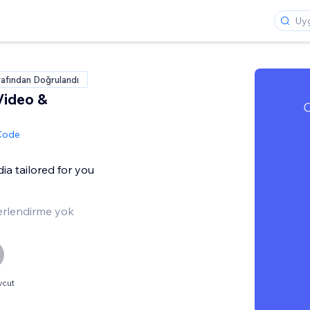
rafından Doğrulandı
Video &
 Code
ia tailored for you
rlendirme yok
vcut