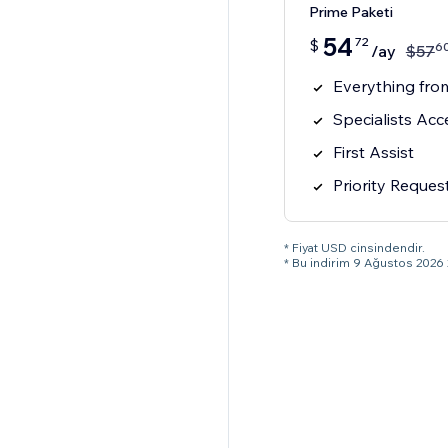
Prime Paketi
54
72
$
6
/ay
$
57
Everything from
Specialists Acc
First Assist
Priority Reques
* Fiyat USD cinsindendir.
* Bu indirim 9 Ağustos 2026 2