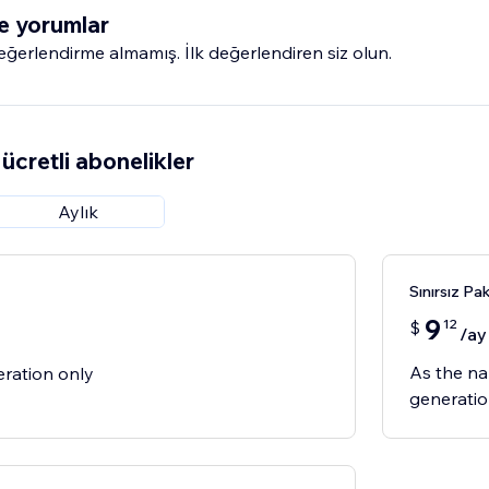
e yorumlar
erlendirme almamış. İlk değerlendiren siz olun.
ücretli abonelikler
Aylık
Sınırsız Pak
9
12
$
/ay
As the na
eration only
generatio