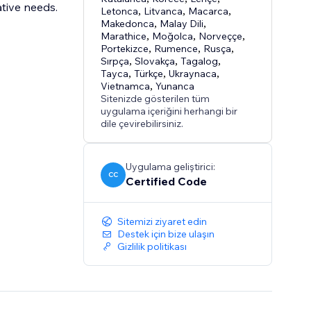
ative needs.
Letonca
,
Litvanca
,
Macarca
,
Makedonca
,
Malay Dili
,
Marathice
,
Moğolca
,
Norveççe
,
Portekizce
,
Rumence
,
Rusça
,
Sırpça
,
Slovakça
,
Tagalog
,
Tayca
,
Türkçe
,
Ukraynaca
,
Vietnamca
,
Yunanca
Sitenizde gösterilen tüm
uygulama içeriğini herhangi bir
dile çevirebilirsiniz.
Uygulama geliştirici:
CC
Certified Code
Sitemizi ziyaret edin
Destek için bize ulaşın
Gizlilik politikası