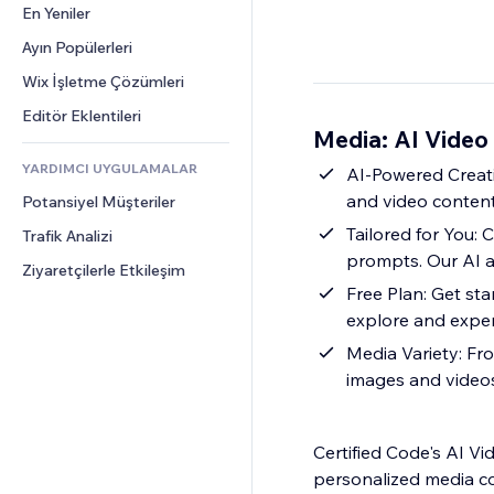
Dönüşüm
Depolama Çözümleri
En Yeniler
PDF
Görüntü Efektleri
Sohbet
Stoksuz Satış
Dosya Paylaşımı
Ayın Popülerleri
Düğmeler ve Menüler
Yorumlar
Fiyatlandırma ve Abonelik
Haberler
Afişler ve Rozetler
Wix İşletme Çözümleri
Telefon
Kitle Fonlaması
İçerik Hizmetleri
Hesap Makineleri
Topluluk
Editör Eklentileri
Yiyecek ve İçecek
Media: AI Video
Metin Efektleri
Arama
Değerlendirmeler ve Müşteri 
Görüşleri
YARDIMCI UYGULAMALAR
Hava Durumu
AI-Powered Creativi
CRM
and video conten
Potansiyel Müşteriler
Grafik ve Tablolar
Tailored for You: 
Trafik Analizi
prompts. Our AI a
Ziyaretçilerle Etkileşim
Free Plan: Get sta
explore and exper
Media Variety: Fr
images and videos
Certified Code's AI Vi
personalized media con