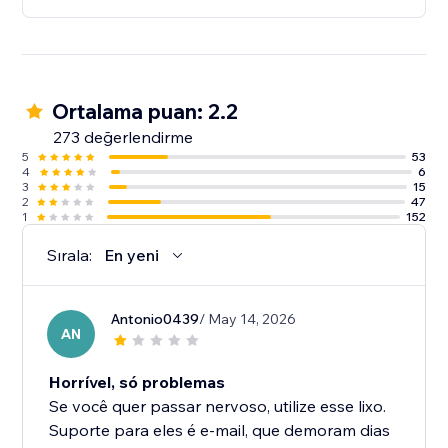
Ortalama puan: 2.2
273 değerlendirme
5
53
4
6
3
15
2
47
1
152
Sırala:
En yeni
Antonio0439
/ May 14, 2026
AN
Horrível, só problemas
Se você quer passar nervoso, utilize esse lixo.
Suporte para eles é e-mail, que demoram dias