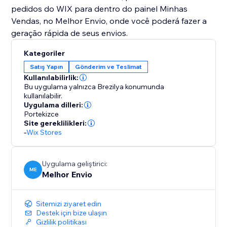
pedidos do WIX para dentro do painel Minhas
Vendas, no Melhor Envio, onde você poderá fazer a
Kategoriler
Satış Yapın
Gönderim ve Teslimat
Kullanılabilirlik:
Bu uygulama yalnızca Brezilya konumunda
kullanılabilir.
Uygulama dilleri:
Portekizce
Site gereklilikleri:
-
Wix Stores
Uygulama geliştirici:
ME
Melhor Envio
Sitemizi ziyaret edin
Destek için bize ulaşın
Gizlilik politikası