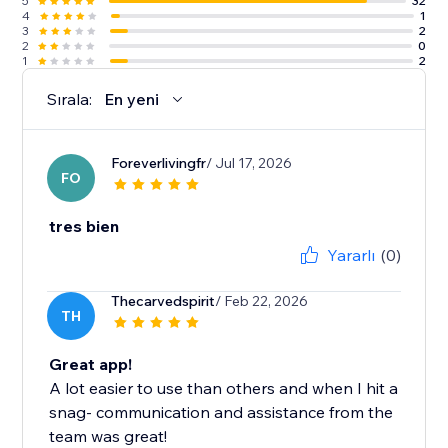
5
32
4
1
3
2
2
0
1
2
Sırala:
En yeni
Foreverlivingfr
/ Jul 17, 2026
FO
tres bien
Yararlı
(0)
Thecarvedspirit
/ Feb 22, 2026
TH
Great app!
A lot easier to use than others and when I hit a
snag- communication and assistance from the
team was great!