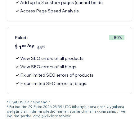
Add up to 3 custom pages (cannot be de
Access Page Speed Analysis.
Paketi
- 80%
/ay
$
1
00
00
$
5
View SEO errors of all products.
View SEO errors of all blogs.
Fix unlimited SEO errors of products.
Fix unlimited SEO errors of blogs.
* Fiyat USD cinsindendir.
* Bu indirim 29 Ekim 2026 23:59 UTC itibarıyla sona erer. Uygulama
geliştiricisi, indirimi dilediği zaman sonlandırma hakkına sahiptir ve
indirim şartları değişikliklere tabidir.