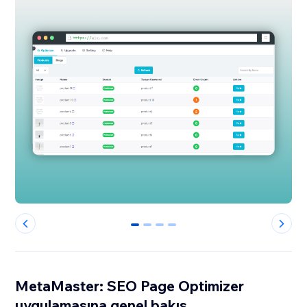
0
1
2
3
MetaMaster: SEO Page Optimizer
uygulamasına genel bakış