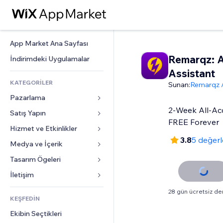
App Market Ana Sayfası
Remarqz: A
İndirimdeki Uygulamalar
Assistant
KATEGORİLER
Sunan:
Remarqz /
Pazarlama
2-Week All-Acc
Satış Yapın
Reklamlar
FREE Forever
Mobil
Hizmet ve Etkinlikler
Mağazalar için uygulamalar
3.8
5 değer
Site Analizleri
Gönderim ve Teslimat
Medya ve İçerik
Oteller
Sosyal Ağ
Satış Düğmeleri
Etkinlikler
Tasarım Ögeleri
Galeri
SEO
Online Kurslar
Restoranlar
Müzik
Haritalar ve Navigasyon
İletişim 
Etkileşim
Sipariş Üzerine Baskı
Emlak
Podcast
Gizlilik ve Güvenlik
Formlar
28 gün ücretsiz d
Site Listeleri
Muhasebe
KEŞFEDİN
Randevular
Fotoğrafçılık
Saat
Blog
E-posta
Kuponlar ve Müşteri Sadakati
Ekibin Seçtikleri
Video
Sayfa Şablonları
Anketler