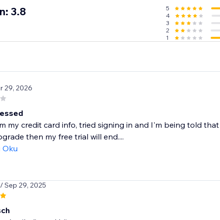
lection
5
n: 3.8
4
red
3
2
1
th):
isplayed
r 29, 2026
onth):
ressed
 my credit card info, tried signing in and I'm being told th
upgrade then my free trial will end....
ı Oku
ses. Perfect 5.0 rating.
/ Sep 29, 2025
sch