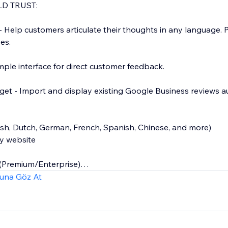
LD TRUST:
- Help customers articulate their thoughts in any language. P
es.
mple interface for direct customer feedback.
et - Import and display existing Google Business reviews au
sh, Dutch, German, French, Spanish, Chinese, and more)
y website
(Premium/Enterprise)
prise)
una Göz At
REE FOREVER:
al Reviews
(unlimited in dashboard)