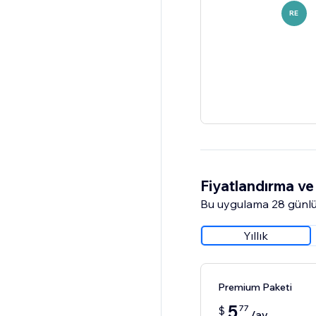
RE
Fiyatlandırma ve 
Bu uygulama 28 günlü
Yıllık
Premium Paketi
5
77
$
/ay