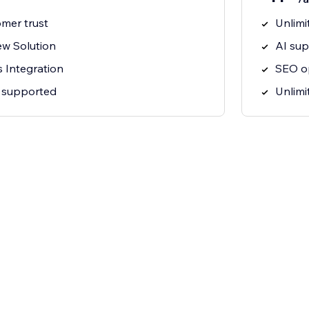
omer trust
Unlimi
w Solution
AI sup
 Integration
SEO o
 supported
Unlimi