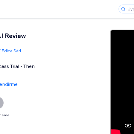
I Review
 Edice Sàrl
ess Trial - Then
lendirme
eneme