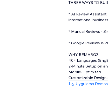
THREE WAYS TO BUI
* AI Review Assistant 
international business
* Manual Reviews - Si
* Google Reviews Widg
WHY REMARQZ:
40+ Languages (Engli
2-Minute Setup on an
Mobile-Optimized
Customizable Design 
SEO-Enhanced (Enter
Uygulama Demos
FREEMIUM PLAN - F
• AI Assistant + Manu
• 6 reviews displayed 