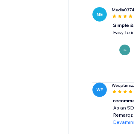
Media037
ME
Simple & 
Easy to i
RE
Weoptimiz
WE
recomme
As an SEO
Remarqz i
Devamın