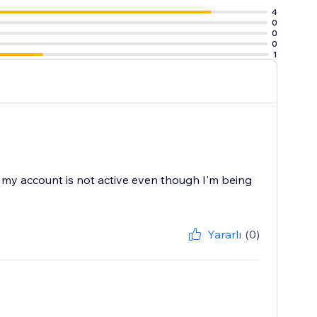
4
0
0
0
1
at my account is not active even though I'm being
Yararlı
(0)