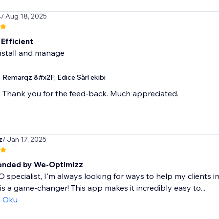
4
/ Aug 18, 2025
Efficient
nstall and manage
Remarqz &#x2F; Edice Sàrl ekibi
Thank you for the feed-back. Much appreciated.
z
/ Jan 17, 2025
nded by We-Optimizz
 specialist, I'm always looking for ways to help my clients imp
s a game-changer! This app makes it incredibly easy to...
ı Oku