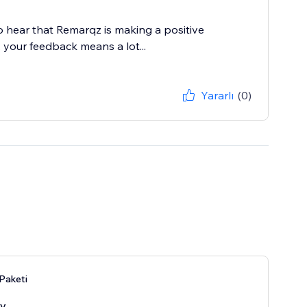
o hear that Remarqz is making a positive
t, your feedback means a lot...
Yararlı
(0)
 Paketi
ay