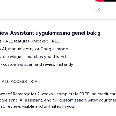
iew Assistant uygulamasına genel bakış
ss - ALL features unlocked FREE
a AI, manual entry, or Google import
zable widget - matches your brand
- customers scan and review instantly
 ALL-ACCESS TRIAL
ower of Remarqz for 2 weeks - completely FREE, no credit car
le sync, AI assistant, and full customization. After your tria
 6 reviews visible and unlimited in you