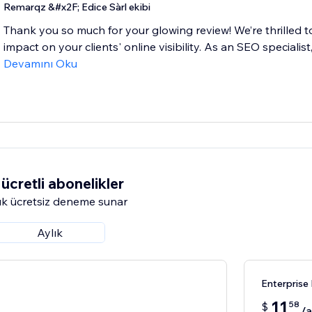
Remarqz &#x2F; Edice Sàrl ekibi
Thank you so much for your glowing review! We’re thrilled t
impact on your clients' online visibility. As an SEO specialis
Devamını Oku
ücretli abonelikler
k ücretsiz deneme sunar
Aylık
Enterprise
11
58
$
/