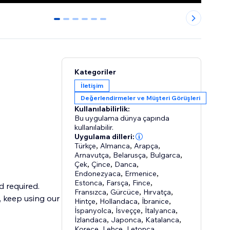
0
1
2
3
4
5
Kategoriler
İletişim
Değerlendirmeler ve Müşteri Görüşleri
Kullanılabilirlik:
Bu uygulama dünya çapında
kullanılabilir.
Uygulama dilleri:
Türkçe
,
Almanca
,
Arapça
,
Arnavutça
,
Belarusça
,
Bulgarca
,
Çek
,
Çince
,
Danca
,
Endonezyaca
,
Ermenice
,
Estonca
,
Farsça
,
Fince
,
d required.
Fransızca
,
Gürcüce
,
Hırvatça
,
l, keep using our
Hintçe
,
Hollandaca
,
İbranice
,
İspanyolca
,
İsveççe
,
İtalyanca
,
İzlandaca
,
Japonca
,
Katalanca
,
Korece
,
Lehçe
,
Letonca
,