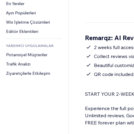
Dönüşüm
Depolama Çözümleri
En Yeniler
PDF
Görüntü Efektleri
Sohbet
Stoksuz Satış
Dosya Paylaşımı
Ayın Popülerleri
Düğmeler ve Menüler
Yorumlar
Fiyatlandırma ve Abonelik
Haberler
Afişler ve Rozetler
Wix İşletme Çözümleri
Telefon
Kitle Fonlaması
İçerik Hizmetleri
Hesap Makineleri
Topluluk
Editör Eklentileri
Yiyecek ve İçecek
Remarqz: AI Rev
Metin Efektleri
Arama
Değerlendirmeler ve Müşteri 
Görüşleri
YARDIMCI UYGULAMALAR
Hava Durumu
2 weeks full acce
CRM
Potansiyel Müşteriler
Grafik ve Tablolar
Collect reviews vi
Trafik Analizi
Beautiful customi
Ziyaretçilerle Etkileşim
QR code included 
START YOUR 2-WEEK
Experience the full p
Unlimited reviews, Goog
FREE forever plan with