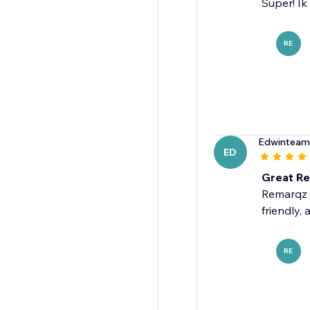
Super! Ik
RE
Edwinteam
ED
Great Re
Remarqz i
friendly,
RE