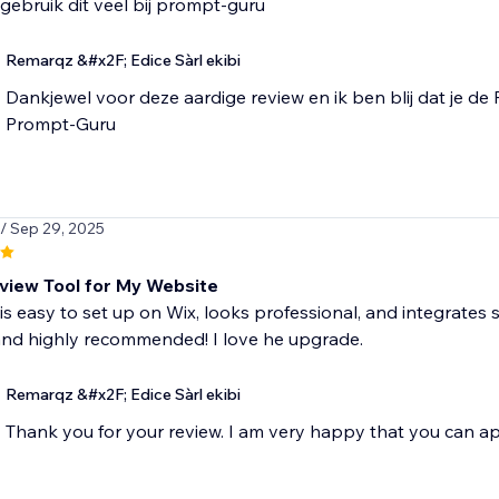
 gebruik dit veel bij prompt-guru
Remarqz &#x2F; Edice Sàrl ekibi
Dankjewel voor deze aardige review en ik ben blij dat je d
Prompt-Guru
/ Sep 29, 2025
view Tool for My Website
s easy to set up on Wix, looks professional, and integrates
 and highly recommended! I love he upgrade.
Remarqz &#x2F; Edice Sàrl ekibi
Thank you for your review. I am very happy that you can ap