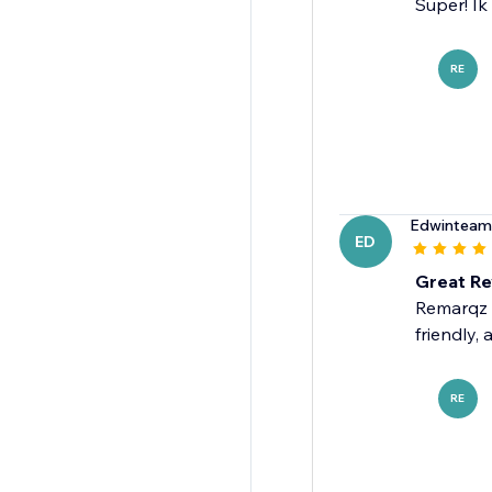
Super! Ik
RE
Edwinteam
ED
Great Re
Remarqz i
friendly,
RE