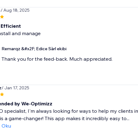
4
/ Aug 18, 2025
Efficient
nstall and manage
Remarqz &#x2F; Edice Sàrl ekibi
Thank you for the feed-back. Much appreciated.
z
/ Jan 17, 2025
nded by We-Optimizz
 specialist, I'm always looking for ways to help my clients imp
s a game-changer! This app makes it incredibly easy to...
ı Oku