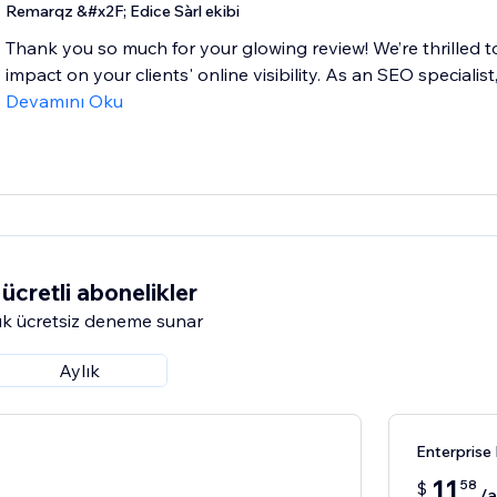
Remarqz &#x2F; Edice Sàrl ekibi
Thank you so much for your glowing review! We’re thrilled t
impact on your clients' online visibility. As an SEO specialis
Devamını Oku
ücretli abonelikler
k ücretsiz deneme sunar
Aylık
Enterprise
11
58
$
/