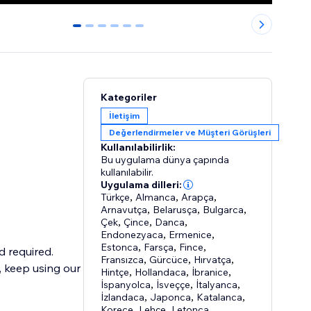
0
1
2
3
4
5
Kategoriler
İletişim
Değerlendirmeler ve Müşteri Görüşleri
Kullanılabilirlik:
Bu uygulama dünya çapında
kullanılabilir.
Uygulama dilleri:
Türkçe
,
Almanca
,
Arapça
,
Arnavutça
,
Belarusça
,
Bulgarca
,
Çek
,
Çince
,
Danca
,
Endonezyaca
,
Ermenice
,
Estonca
,
Farsça
,
Fince
,
d required.
Fransızca
,
Gürcüce
,
Hırvatça
,
l, keep using our
Hintçe
,
Hollandaca
,
İbranice
,
İspanyolca
,
İsveççe
,
İtalyanca
,
İzlandaca
,
Japonca
,
Katalanca
,
Korece
,
Lehçe
,
Letonca
,