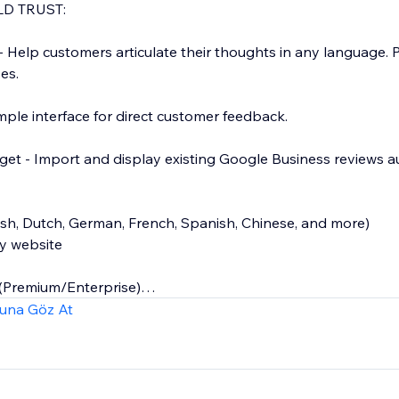
LD TRUST:
- Help customers articulate their thoughts in any language. P
es.
mple interface for direct customer feedback.
et - Import and display existing Google Business reviews au
sh, Dutch, German, French, Spanish, Chinese, and more)
y website
(Premium/Enterprise)
prise)
una Göz At
REE FOREVER:
al Reviews
(unlimited in dashboard)