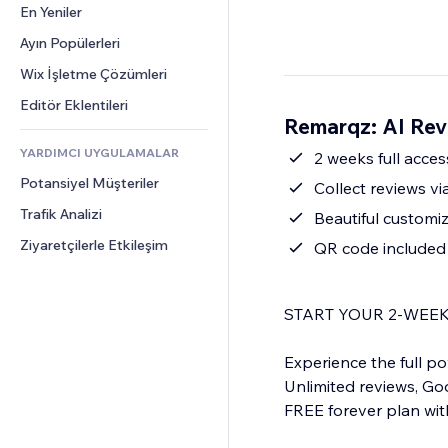
Dönüşüm
Depolama Çözümleri
En Yeniler
PDF
Görüntü Efektleri
Sohbet
Stoksuz Satış
Dosya Paylaşımı
Ayın Popülerleri
Düğmeler ve Menüler
Yorumlar
Fiyatlandırma ve Abonelik
Haberler
Afişler ve Rozetler
Wix İşletme Çözümleri
Telefon
Kitle Fonlaması
İçerik Hizmetleri
Hesap Makineleri
Topluluk
Editör Eklentileri
Yiyecek ve İçecek
Remarqz: AI Rev
Metin Efektleri
Arama
Değerlendirmeler ve Müşteri 
Görüşleri
YARDIMCI UYGULAMALAR
Hava Durumu
2 weeks full acce
CRM
Potansiyel Müşteriler
Grafik ve Tablolar
Collect reviews vi
Trafik Analizi
Beautiful customi
Ziyaretçilerle Etkileşim
QR code included 
START YOUR 2-WEEK
Experience the full p
Unlimited reviews, Goog
FREE forever plan with