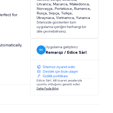
Litvanca
,
Macarca
,
Makedonca
,
Norveççe
,
Portekizce
,
Rumence
,
Rusça
,
Sırpça
,
Türkçe
,
erfect for
Ukraynaca
,
Vietnamca
,
Yunanca
Sitenizde gösterilen tüm
uygulama içeriğini herhangi bir
dile çevirebilirsiniz.
tomatically.
Uygulama geliştirici:
RS
Remarqz / Edice Sàrl
Sitemizi ziyaret edin
Destek için bize ulaşın
Gizlilik politikası
Edice Sàrl, AB ticaret yasalarıyla
uyumlu olduğunu garanti eder.
Daha Fazla Bilgi