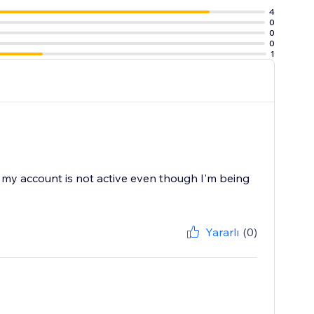
4
0
0
0
1
at my account is not active even though I'm being
Yararlı
(0)