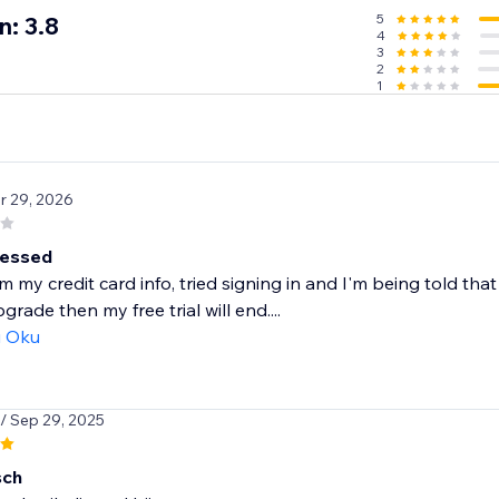
lection
5
n: 3.8
4
red
3
2
1
th):
isplayed
r 29, 2026
onth):
ressed
 my credit card info, tried signing in and I'm being told th
upgrade then my free trial will end....
ı Oku
ses. Perfect 5.0 rating.
/ Sep 29, 2025
sch