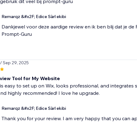
 gebruik dit veel bij prompt-guru
Remarqz &#x2F; Edice Sàrl ekibi
Dankjewel voor deze aardige review en ik ben blij dat je d
Prompt-Guru
/ Sep 29, 2025
view Tool for My Website
s easy to set up on Wix, looks professional, and integrates
 and highly recommended! I love he upgrade.
Remarqz &#x2F; Edice Sàrl ekibi
Thank you for your review. I am very happy that you can ap