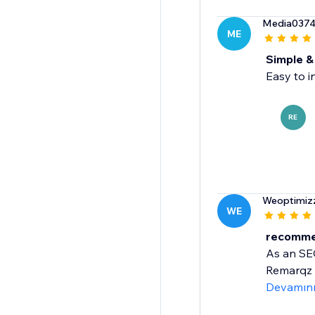
Media037
ME
Simple & 
Easy to i
RE
Weoptimiz
WE
recomme
As an SEO
Remarqz i
Devamın