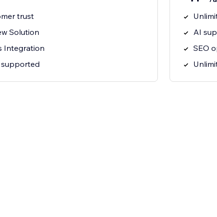
omer trust
Unlimi
w Solution
AI sup
 Integration
SEO o
 supported
Unlimi