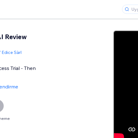
I Review
 Edice Sàrl
ess Trial - Then
lendirme
eneme