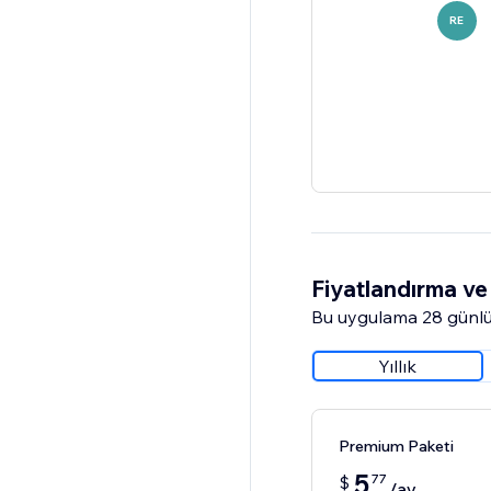
RE
Fiyatlandırma ve 
Bu uygulama 28 günlü
Yıllık
Premium Paketi
5
77
$
/ay