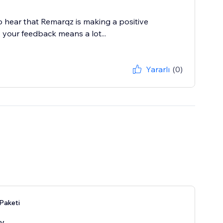
o hear that Remarqz is making a positive
t, your feedback means a lot...
Yararlı
(0)
 Paketi
ay