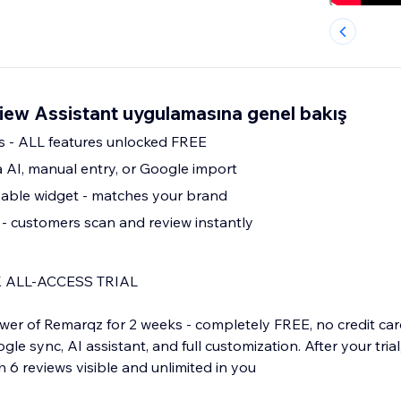
iew Assistant uygulamasına genel bakış
ss - ALL features unlocked FREE
a AI, manual entry, or Google import
zable widget - matches your brand
- customers scan and review instantly
 ALL-ACCESS TRIAL
ower of Remarqz for 2 weeks - completely FREE, no credit car
le sync, AI assistant, and full customization. After your tria
 6 reviews visible and unlimited in you