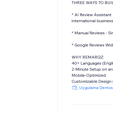
THREE WAYS TO BUI
* AI Review Assistant 
international business
* Manual Reviews - Si
* Google Reviews Widg
WHY REMARQZ:
40+ Languages (Engli
2-Minute Setup on an
Mobile-Optimized
Customizable Design 
SEO-Enhanced (Enter
Uygulama Demos
FREEMIUM PLAN - F
• AI Assistant + Manu
• 6 reviews displayed 