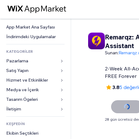
App Market Ana Sayfası
Remarqz: A
İndirimdeki Uygulamalar
Assistant
KATEGORİLER
Sunan:
Remarqz /
Pazarlama
2-Week All-Acc
Satış Yapın
Reklamlar
FREE Forever
Mobil
Hizmet ve Etkinlikler
Mağazalar için uygulamalar
3.8
5 değer
Site Analizleri
Gönderim ve Teslimat
Medya ve İçerik
Oteller
Sosyal Ağ
Satış Düğmeleri
Etkinlikler
Tasarım Ögeleri
Galeri
SEO
Online Kurslar
Restoranlar
Müzik
Haritalar ve Navigasyon
İletişim 
Etkileşim
Sipariş Üzerine Baskı
Emlak
Podcast
Gizlilik ve Güvenlik
Formlar
28 gün ücretsiz d
Site Listeleri
Muhasebe
KEŞFEDİN
Randevular
Fotoğrafçılık
Saat
Blog
E-posta
Kuponlar ve Müşteri Sadakati
Ekibin Seçtikleri
Video
Sayfa Şablonları
Anketler