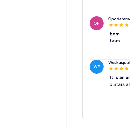
Opoderem
OP
bom
bom
Weskusjoul
WE
It is an 
5 Stars a