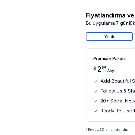
Fiyatlandırma ve 
Bu uygulama 7 günlük
Yıllık
Premium Paketi
2
39
$
/ay
Add Beautiful 
Follow Us & Sh
20+ Social Net
Ready-To-Use T
* Fiyat USD cinsindendir.