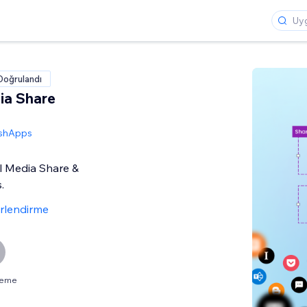
Doğrulandı
ia Share
shApps
al Media Share &
.
rlendirme
neme