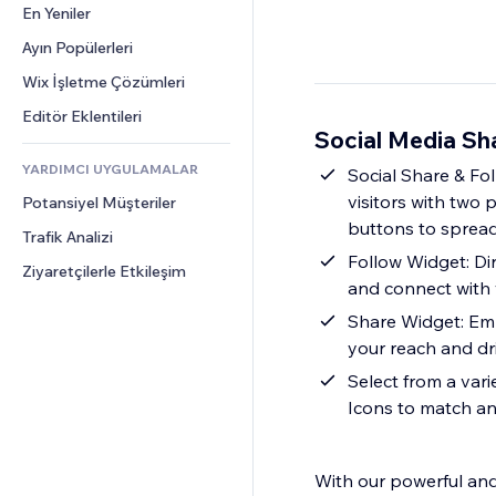
Dönüşüm
Depolama Çözümleri
En Yeniler
PDF
Görüntü Efektleri
Sohbet
Stoksuz Satış
Dosya Paylaşımı
Ayın Popülerleri
Düğmeler ve Menüler
Yorumlar
Fiyatlandırma ve Abonelik
Haberler
Afişler ve Rozetler
Wix İşletme Çözümleri
Telefon
Kitle Fonlaması
İçerik Hizmetleri
Hesap Makineleri
Topluluk
Editör Eklentileri
Yiyecek ve İçecek
Social Media Sh
Metin Efektleri
Arama
Değerlendirmeler ve Müşteri 
Görüşleri
YARDIMCI UYGULAMALAR
Hava Durumu
Social Share & Fo
CRM
visitors with two
Potansiyel Müşteriler
Grafik ve Tablolar
buttons to spread
Trafik Analizi
Follow Widget: Dir
Ziyaretçilerle Etkileşim
and connect with 
Share Widget: Empo
your reach and dri
Select from a vari
Icons to match an
With our powerful and