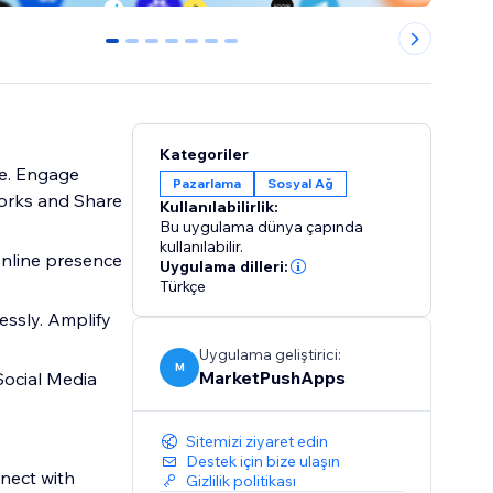
0
1
2
3
4
5
6
Kategoriler
te. Engage
Pazarlama
Sosyal Ağ
works and Share
Kullanılabilirlik:
Bu uygulama dünya çapında
kullanılabilir.
 online presence
Uygulama dilleri:
Türkçe
essly. Amplify
Uygulama geliştirici:
M
MarketPushApps
Social Media
Sitemizi ziyaret edin
Destek için bize ulaşın
nect with
Gizlilik politikası