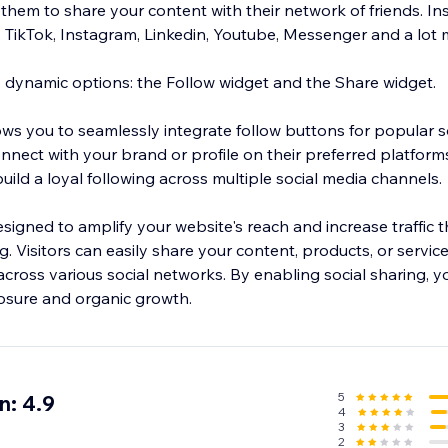
them to share your content with their network of friends. In
ikTok, Instagram, Linkedin, Youtube, Messenger and a lot 
 dynamic options: the Follow widget and the Share widget.
ows you to seamlessly integrate follow buttons for popular s
onnect with your brand or profile on their preferred platfor
ild a loyal following across multiple social media channels.
signed to amplify your website's reach and increase traffic 
g. Visitors can easily share your content, products, or service
across various social networks. By enabling social sharing, y
posure and organic growth.
5
n: 4.9
4
3
2