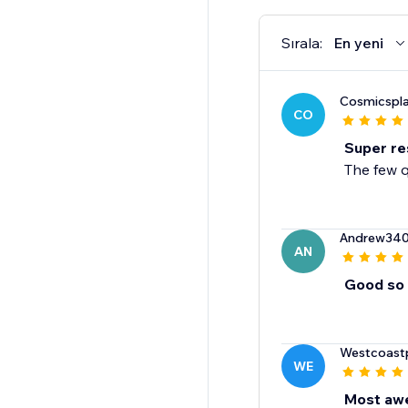
Sırala:
En yeni
Cosmicspl
CO
Super re
The few 
Andrew34
AN
Good so 
Westcoast
WE
Most awe