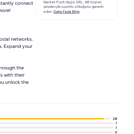
Market Push Apps SRL, AB ticaret
stantly connect
yasalarıyla uyumlu olduğunu garanti
more!
eder.
Daha Fazla Bilgi
ocial networks,
ms. Expand your
through the
s with their
ou unlock the
28
1
1
0