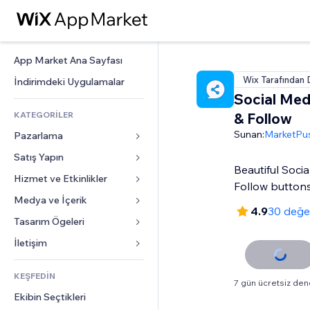
App Market Ana Sayfası
Wix Tarafından 
İndirimdeki Uygulamalar
Social Med
KATEGORİLER
& Follow
Sunan:
MarketPu
Pazarlama
Satış Yapın
Reklamlar
Beautiful Soci
Mobil
Hizmet ve Etkinlikler
Mağazalar için uygulamalar
Follow buttons
Site Analizleri
Gönderim ve Teslimat
Medya ve İçerik
Oteller
4.9
30 değe
Sosyal Ağ
Satış Düğmeleri
Etkinlikler
Tasarım Ögeleri
Galeri
SEO
Online Kurslar
Restoranlar
Müzik
Haritalar ve Navigasyon
İletişim 
Etkileşim
Sipariş Üzerine Baskı
Emlak
Podcast
Gizlilik ve Güvenlik
Formlar
Site Listeleri
Muhasebe
KEŞFEDİN
Randevular
Fotoğrafçılık
Saat
Blog
7 gün ücretsiz de
E-posta
Kuponlar ve Müşteri Sadakati
Ekibin Seçtikleri
Video
Sayfa Şablonları
Anketler