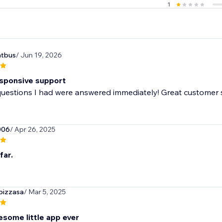
1
atbus
/ Jun 19, 2026
sponsive support
questions I had were answered immediately! Great customer 
006
/ Apr 26, 2025
far.
pizzasa
/ Mar 5, 2025
some little app ever