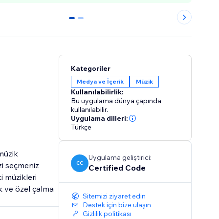
0
1
Kategoriler
Medya ve İçerik
Müzik
Kullanılabilirlik:
Bu uygulama dünya çapında
kullanılabilir.
Uygulama dilleri:
Türkçe
 müzik
Uygulama geliştirici:
CC
zi seçmeniz
Certified Code
i müzikleri
ık ve özel çalma
Sitemizi ziyaret edin
Destek için bize ulaşın
Gizlilik politikası