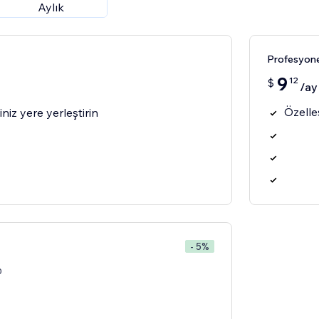
Aylık
Profesyone
9
12
$
/ay
Özelle
iniz yere yerleştirin
- 5%
0