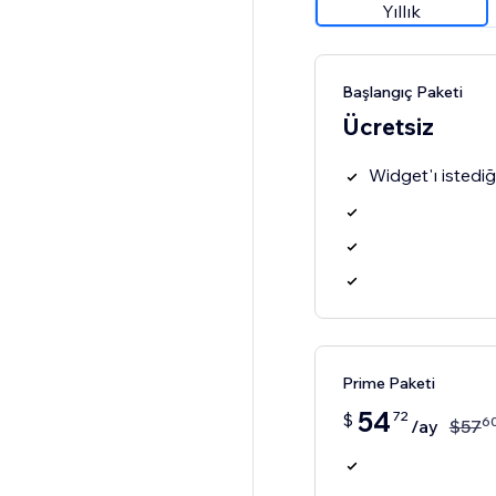
Yıllık
Başlangıç Paketi
Ücretsiz
Widget'ı istediğ
Prime Paketi
54
72
$
6
/ay
$
57