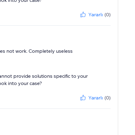
ook into your case?
Yararlı
(0)
does not work. Completely useless
cannot provide solutions specific to your
ook into your case?
Yararlı
(0)