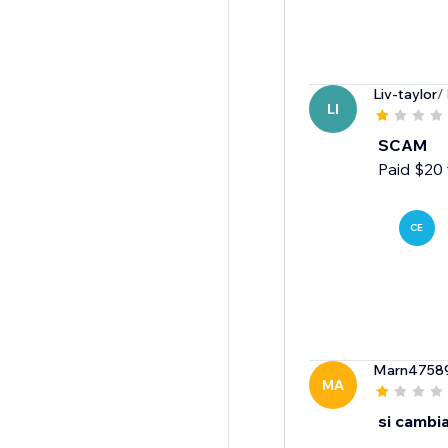
Liv-taylor
/
LI
SCAM
Paid $20 
CE
Marn4758
MA
si cambia