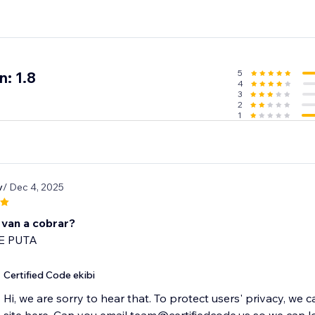
5
: 1.8
4
3
2
1
v
/ Dec 4, 2025
 van a cobrar?
E PUTA
Certified Code ekibi
Hi, we are sorry to hear that. To protect users' privacy, we 