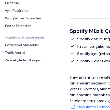
Dönüşüm
Depolama Çözümleri
En Yeniler
PDF
Görüntü Efektleri
Sohbet
Stoksuz Satış
Dosya Paylaşımı
Ayın Popülerleri
Düğmeler ve Menüler
Yorumlar
Fiyatlandırma ve Abonelik
Haberler
Afişler ve Rozetler
Wix İşletme Çözümleri
Telefon
Kitle Fonlaması
İçerik Hizmetleri
Hesap Makineleri
Topluluk
Editör Eklentileri
Yiyecek ve İçecek
Spotify Müzik Ça
Metin Efektleri
Arama
Değerlendirmeler ve Müşteri 
Görüşleri
YARDIMCI UYGULAMALAR
Hava Durumu
Spotify'dan müziğ
CRM
Potansiyel Müşteriler
Grafik ve Tablolar
Favori parçalarınız
Trafik Analizi
Spotify içeriğini 
Ziyaretçilerle Etkileşim
Spotify Çalar'ı we
Hayranlarınızın ve sit
dinlemesini sağlayın. 
yeterli. Spotify Çalar,
dinlemesine olanak tan
listelerini sergilemek i
Uygulama Demos