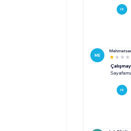
CE
Mehmetse
ME
Çalışmay
Sayafama 
CE