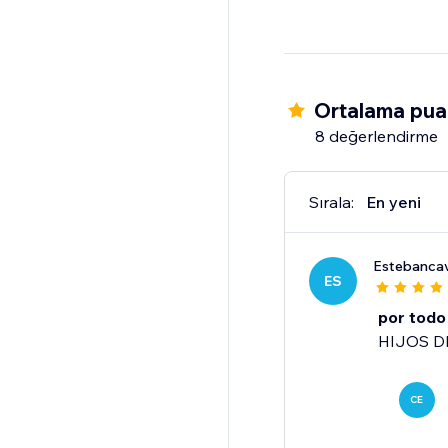
Ortalama puan
8 değerlendirme
Sırala:
En yeni
Estebanca
ES
por todo
HIJOS D
CE