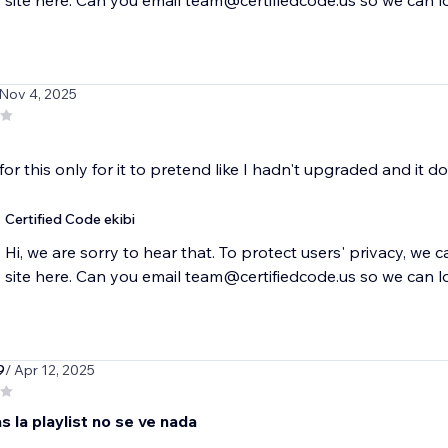
site here. Can you email team@certifiedcode.us so we can l
 Nov 4, 2025
for this only for it to pretend like I hadn't upgraded and it 
Certified Code ekibi
Hi, we are sorry to hear that. To protect users' privacy, we 
site here. Can you email team@certifiedcode.us so we can l
9
/ Apr 12, 2025
s la playlist no se ve nada