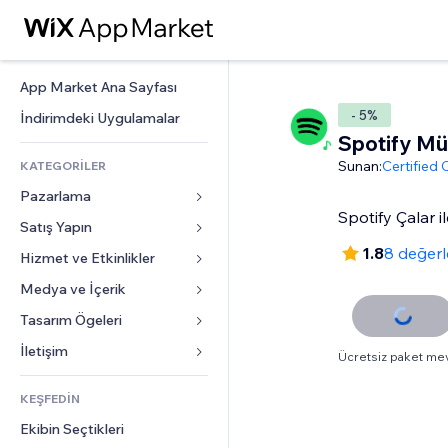
App Market Ana Sayfası
- 5%
İndirimdeki Uygulamalar
Spotify Mü
Sunan:
Certified
KATEGORİLER
Pazarlama
Spotify Çalar i
Satış Yapın
Reklamlar
1.8
8 değer
Mobil
Hizmet ve Etkinlikler
Mağazalar için uygulamalar
Site Analizleri
Gönderim ve Teslimat
Medya ve İçerik
Oteller
Sosyal Ağ
Satış Düğmeleri
Etkinlikler
Tasarım Ögeleri
Galeri
SEO
Online Kurslar
Restoranlar
Müzik
Haritalar ve Navigasyon
İletişim 
Ücretsiz paket me
Etkileşim
Sipariş Üzerine Baskı
Emlak
Podcast
Gizlilik ve Güvenlik
Formlar
Site Listeleri
Muhasebe
KEŞFEDİN
Randevular
Fotoğrafçılık
Saat
Blog
E-posta
Kuponlar ve Müşteri Sadakati
Ekibin Seçtikleri
Video
Sayfa Şablonları
Anketler