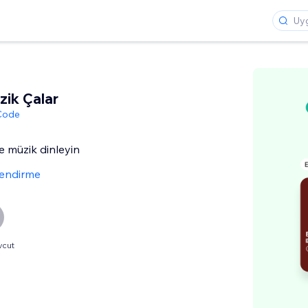
zik Çalar
 Code
le müzik dinleyin
lendirme
vcut