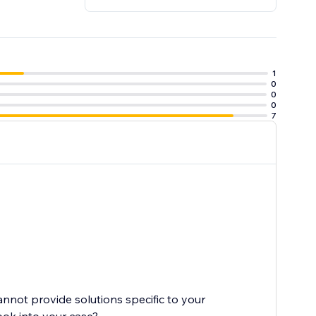
1
0
0
0
7
cannot provide solutions specific to your