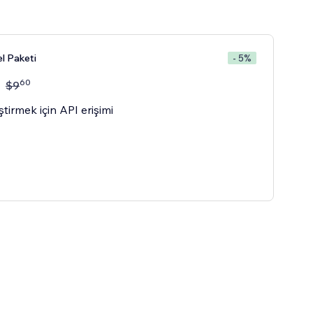
l Paketi
- 5%
60
$
9
ştirmek için API erişimi