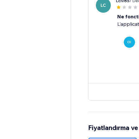
Lclv85
/ De
LC
Ne fonct
L'applica
CE
Fiyatlandırma ve 