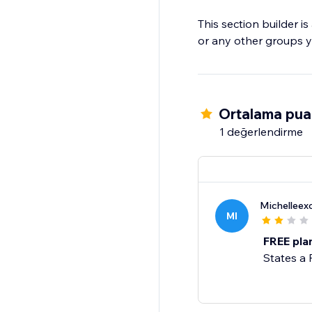
This section builder i
or any other groups y
Ortalama pua
1 değerlendirme
Michelleex
MI
FREE plan
States a 