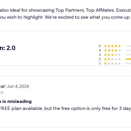
s also ideal for showcasing Top Partners, Top Affiliates, Execu
ou wish to highlight. We're excited to see what you come up 
5
n: 2.0
4
3
2
1
cel
/ Jun 4, 2026
 is misleading
FREE plan available, but the free option is only free for 3 da