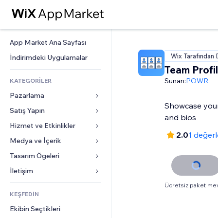
App Market Ana Sayfası
Wix Tarafından 
İndirimdeki Uygulamalar
Team Profi
Sunan:
POWR
KATEGORİLER
Pazarlama
Showcase your
Satış Yapın
Reklamlar
and bios
Mobil
Hizmet ve Etkinlikler
Mağazalar için uygulamalar
2.0
1 değer
Site Analizleri
Gönderim ve Teslimat
Medya ve İçerik
Oteller
Sosyal Ağ
Satış Düğmeleri
Etkinlikler
Tasarım Ögeleri
Galeri
SEO
Online Kurslar
Restoranlar
Müzik
Haritalar ve Navigasyon
İletişim 
Etkileşim
Sipariş Üzerine Baskı
Emlak
Podcast
Gizlilik ve Güvenlik
Formlar
Ücretsiz paket me
Site Listeleri
Muhasebe
KEŞFEDİN
Randevular
Fotoğrafçılık
Saat
Blog
E-posta
Kuponlar ve Müşteri Sadakati
Ekibin Seçtikleri
Video
Sayfa Şablonları
Anketler