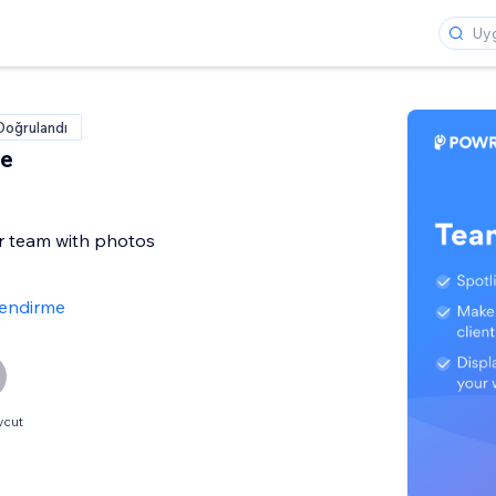
Doğrulandı
le
 team with photos
lendirme
vcut