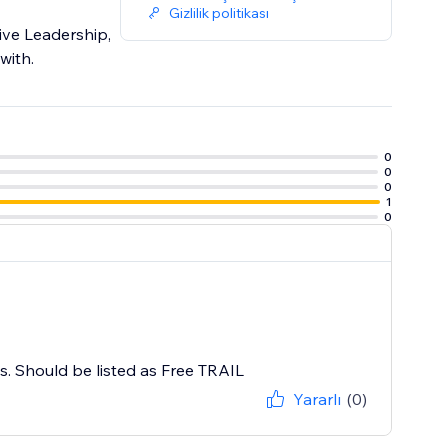
Gizlilik politikası
tive Leadership,
with.
0
0
0
1
0
ys. Should be listed as Free TRAIL
Yararlı
(0)