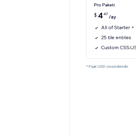
Pro Paketi
4
47
$
/ay
All of Starter +
25 tile entries
Custom CSS/J
* Fiyat USD cinsindendir.