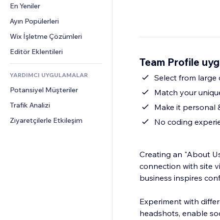
Dönüşüm
Depolama Çözümleri
En Yeniler
PDF
Görüntü Efektleri
Sohbet
Stoksuz Satış
Dosya Paylaşımı
Ayın Popülerleri
Düğmeler ve Menüler
Yorumlar
Fiyatlandırma ve Abonelik
Haberler
Afişler ve Rozetler
Wix İşletme Çözümleri
Telefon
Kitle Fonlaması
İçerik Hizmetleri
Hesap Makineleri
Topluluk
Editör Eklentileri
Yiyecek ve İçecek
Team Profile uyg
Metin Efektleri
Arama
Değerlendirmeler ve Müşteri 
Görüşleri
YARDIMCI UYGULAMALAR
Hava Durumu
Select from large
CRM
Potansiyel Müşteriler
Grafik ve Tablolar
Match your unique 
Trafik Analizi
Make it personal &
Ziyaretçilerle Etkileşim
No coding experie
Creating an "About Us"
connection with site v
business inspires con
Experiment with differ
headshots, enable soci