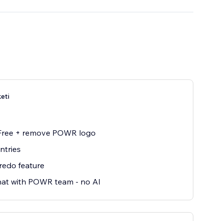
eti
 Free + remove POWR logo
entries
redo feature
hat with POWR team - no AI