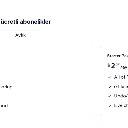
ücretli abonelikler
Aylık
Starter Pak
2
07
$
/ay
All of
6 tile 
haring
Undo/
Live c
port