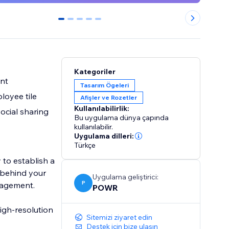
0
1
2
3
4
Kategoriler
ent
Tasarım Ögeleri
loyee tile
Afişler ve Rozetler
Kullanılabilirlik:
social sharing
Bu uygulama dünya çapında
kullanılabilir.
Uygulama dilleri:
Türkçe
 to establish a
s behind your
Uygulama geliştirici:
P
ngagement.
POWR
igh-resolution
Sitemizi ziyaret edin
Destek için bize ulaşın