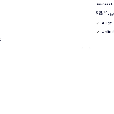
Business P
8
47
$
/ay
All of 
Unlimit
S