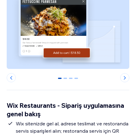
0
1
2
3
Wix Restaurants - Sipariş uygulamasına
genel bakış
Wix sitenizde gel al, adrese teslimat ve restoranda
servis siparişleri alın; restoranda servis için QR