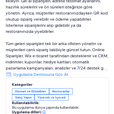
ekleyin. Gel al siparişleri, adrese teslimat ayarlarını,
hazırlık sürelerini ve ön süreleri isteğinize göre
yönetin. Ayrıca, müşteriler restoranınızdayken QR kod
okutup sipariş verebilir ve ödeme yapabilirler.
İsterlerse siparişlerini alıp gidebilir ya da
restoranınızda yiyebilirler.
Tüm gelen siparişleri tek bir arka ofisten yönetin ve
müşterileri canlı sipariş takibiyle güncel tutun. Online
Siparişler, Wix e-ticaret tarafından desteklenir ve CRM,
indirimler, kuponlar, hediye kartları, otomatik
pazarlama kampanyaları, analizler ve 7/24 destek gibi
Wix araçlarıyla entegredir; böylece sipariş tekrarlarını
Uygulama Demosuna Göz At
artırabilir ve restoranınızı tek bir yerden
Kategoriler
yönetebilirsiniz.
Hizmet ve Etkinlikler
Restoranlar
Satış Yapın
Yiyecek ve İçecek
Kullanılabilirlik:
Bu uygulama dünya çapında kullanılabilir.
Uygulama dilleri: