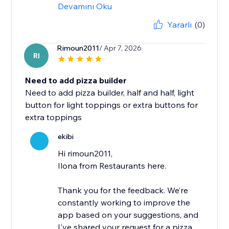
Devamını Oku
Yararlı
(0)
Rimoun2011
/ Apr 7, 2026
RI
Need to add pizza builder
Need to add pizza builder, half and half, light
button for light toppings or extra buttons for
extra toppings
ekibi
Hi rimoun2011,
Ilona from Restaurants here.
Thank you for the feedback. We’re
constantly working to improve the
app based on your suggestions, and
I've shared your request for a pizza