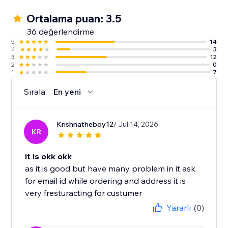
Ortalama puan: 3.5
36 değerlendirme
5
14
4
3
3
12
2
0
1
7
Sırala:
En yeni
Krishnatheboy12
/ Jul 14, 2026
KR
it is okk okk
as it is good but have many problem in it ask
for email id while ordering and address it is
very fresturacting for custumer
Yararlı
(0)