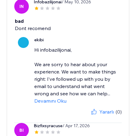
Infobazilijonai
/ May 10, 2026
IN
bad
Dont recomend
ekibi
Hi infobazilijonai,
We are sorry to hear about your
experience. We want to make things
right: I’ve followed up with you by
email to understand what went
wrong and see how we can help...
Devamını Oku
Yararlı
(0)
Bizfixsyracuse
/ Apr 17, 2026
BI