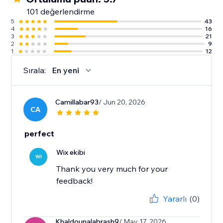
101 değerlendirme
5
43
4
16
3
21
2
9
1
12
Sırala:
En yeni
Camillabar93
/ Jun 20, 2026
CA
perfect
Wix ekibi
WI
Thank you very much for your
feedback!
Yararlı
(0)
Khaldounalabrash9
/ May 17, 2026