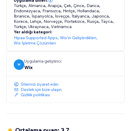
Uygulama dilleri:
Türkçe
,
Almanca
,
Arapça
,
Çek
,
Çince
,
Danca
,
Endonezyaca
,
Fransızca
,
Hintçe
,
Hollandaca
,
İbranice
,
İspanyolca
,
İsveççe
,
İtalyanca
,
Japonca
,
Korece
,
Lehçe
,
Norveççe
,
Portekizce
,
Rusça
,
Tayca
,
Türkçe
,
Ukraynaca
,
Vietnamca
Yer aldığı kategori:
Hipaa Supported Apps
,
Wix'in Geliştirdikleri
,
Wix İşletme Çözümleri
Uygulama geliştirici:
W
Wix
Sitemizi ziyaret edin
Destek için bize ulaşın
Gizlilik politikası
Ortalama puan: 3.7