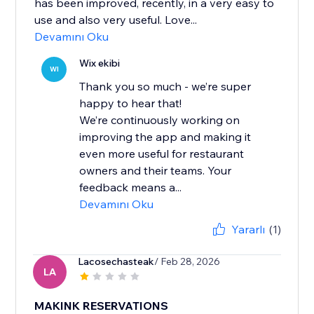
has been improved, recently, in a very easy to
use and also very useful. Love...
Devamını Oku
Wix ekibi
WI
Thank you so much - we’re super
happy to hear that!
We’re continuously working on
improving the app and making it
even more useful for restaurant
owners and their teams. Your
feedback means a...
Devamını Oku
Yararlı
(1)
Lacosechasteak
/ Feb 28, 2026
LA
MAKINK RESERVATIONS