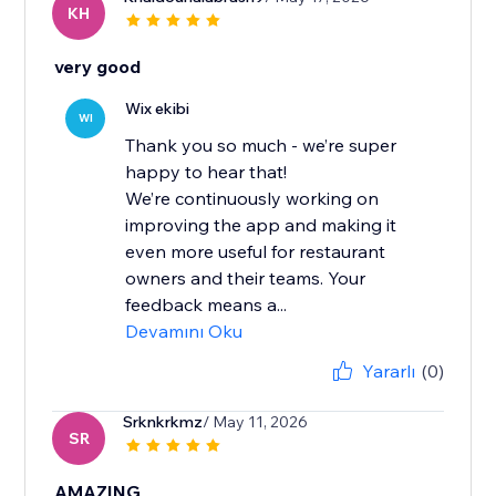
KH
very good
Wix ekibi
WI
Thank you so much - we’re super
happy to hear that!
We’re continuously working on
improving the app and making it
even more useful for restaurant
owners and their teams. Your
feedback means a...
Devamını Oku
Yararlı
(0)
Srknkrkmz
/ May 11, 2026
SR
AMAZING