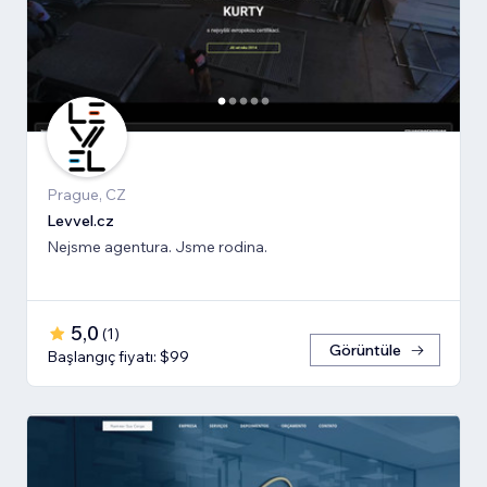
Prague, CZ
Levvel.cz
Nejsme agentura. Jsme rodina.
5,0
(
1
)
Görüntüle
Başlangıç fiyatı: $99