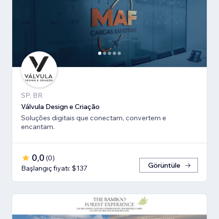
SP, BR
Válvula Design e Criação
Soluções digitais que conectam, convertem e
encantam.
0,0
(
0
)
Görüntüle
Başlangıç fiyatı: $137