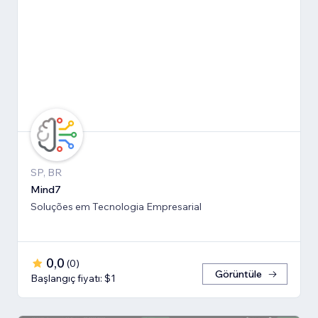
SP, BR
Mind7
Soluções em Tecnologia Empresarial
0,0
(
0
)
Görüntüle
Başlangıç fiyatı: $1