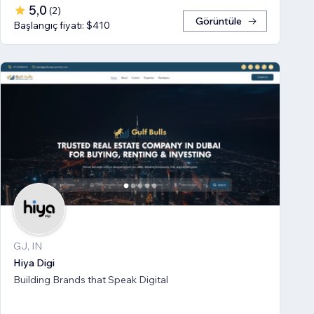
5,0
(
2
)
Görüntüle
Başlangıç fiyatı: $410
GJ, IN
Hiya Digi
Building Brands that Speak Digital