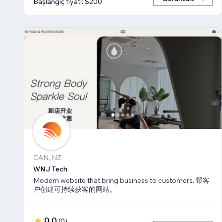
Başlangıç fiyatı: $200
CAN, NZ
WNJ Tech
Modern website that bring business to customers. 帮客
户创建可持续获客的网站。
0,0
(
0
)