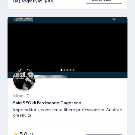
Başlangıç fiyatı: $100
Milan, IT
SaidiSEO di Ferdinando Dagostino
Imprenditore, consulente, libero professionista. Analisi e
creatività.
5,0
(
1
)