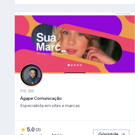
PR, BR
Ágape Comunicação
Especialista em sites e marcas
5,0
(
3
)
Görüntüle