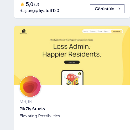
5,0
(
3
)
Görüntüle
Başlangıç fiyatı: $120
MH, IN
PikZiy Studio
Elevating Possibilities