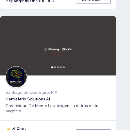
Başlangıç fiyatı: $100.000
Santiago de Querétaro, MX
Hemisferio Solutions AI
Creatividad De Mente La inteligencia detrás de tu
negocio.
4,9
(
9
)