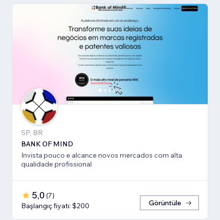
SP, BR
BANK OF MIND
Invista pouco e alcance novos mercados com alta
qualidade profissional
5,0
(
7
)
Görüntüle
Başlangıç fiyatı: $200