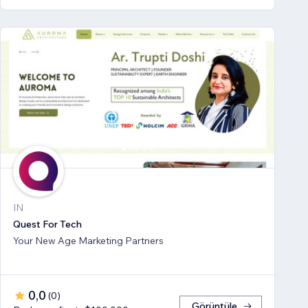
IN
Quest For Tech
Your New Age Marketing Partners
0,0
(
0
)
Görüntüle