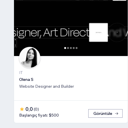
IT
Olena S
Website Designer and Builder
0,0
(
0
)
Görüntüle
Başlangıç fiyatı: $500