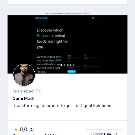
Islamabad, PK
Sami Malik
Transforming Ideas into Exquisite Digital Solutions
0,0
(
0
)
Görüntüle