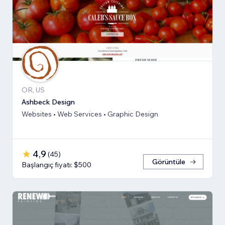
OR, US
Ashbeck Design
Websites • Web Services • Graphic Design
4,9
(
45
)
Görüntüle
Başlangıç fiyatı: $500