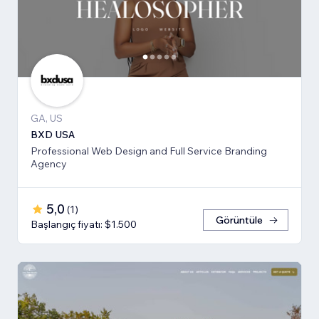
GA, US
BXD USA
Professional Web Design and Full Service Branding
Agency
5,0
(
1
)
Görüntüle
Başlangıç fiyatı: $1.500