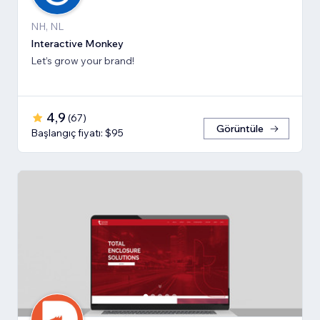
NH, NL
Interactive Monkey
Let’s grow your brand!
4,9
(
67
)
Görüntüle
Başlangıç fiyatı: $95