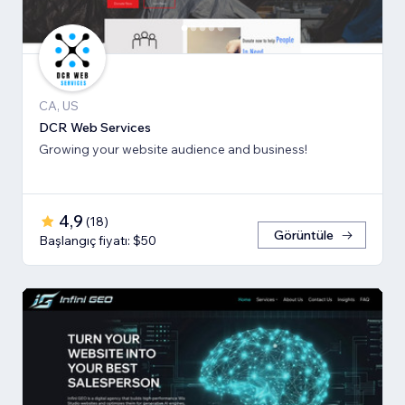
CA, US
DCR Web Services
Growing your website audience and business!
4,9
(
18
)
Görüntüle
Başlangıç fiyatı: $50