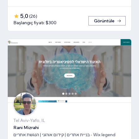
5,0
(
26
)
Görüntüle
Başlangıç fiyatı: $300
Tel Aviv-Yafo, IL
Rani Mizrahi
בניית אתרים | קידום אורגני | הנגשת אתרים - Wix legend