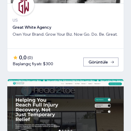
US
Great White Agency
Own Your Brand. Grow Your Biz. Now Go. Do. Be. Great.
0,0
(
0
)
Görüntüle
Başlangıç fiyatı: $300