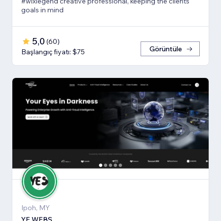
#wixlegend creative professional, keeping the clients'
goals in mind
5,0
(
60
)
Görüntüle
Başlangıç fiyatı: $75
Ipoh, MY
YE WEBS