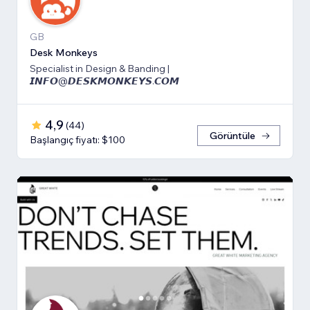
GB
Desk Monkeys
Specialist in Design & Banding |
𝙄𝙉𝙁𝙊@𝘿𝙀𝙎𝙆𝙈𝙊𝙉𝙆𝙀𝙔𝙎.𝘾𝙊𝙈
4,9
(
44
)
Görüntüle
Başlangıç fiyatı: $100