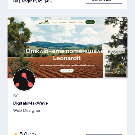
Başlangıç fiyatı: $80
BG
DigitalsMaxWave
Web Designer
5,0
(
10
)