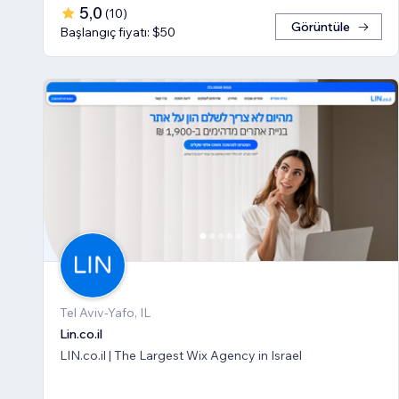
5,0
(
10
)
Görüntüle
Başlangıç fiyatı: $50
Tel Aviv-Yafo, IL
Lin.co.il
LIN.co.il | The Largest Wix Agency in Israel