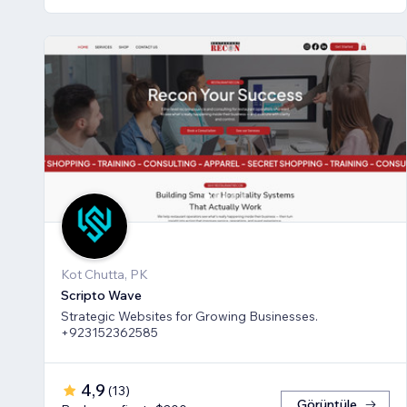
Kot Chutta, PK
Scripto Wave
Strategic Websites for Growing Businesses.
+923152362585
4,9
(
13
)
Görüntüle