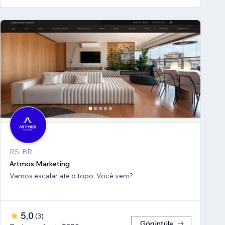
RS, BR
Artmos Marketing
Vamos escalar até o topo. Você vem?
5,0
(
3
)
Görüntüle