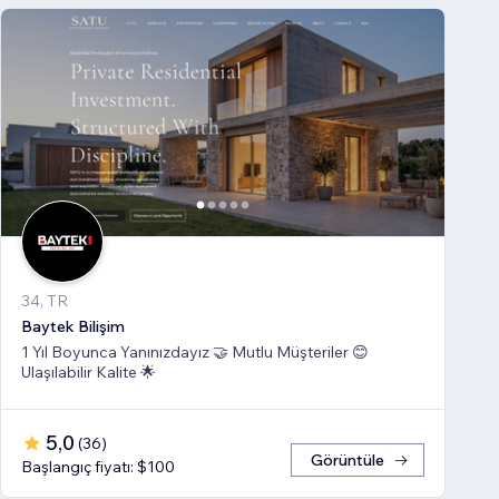
34, TR
Baytek Bilişim
1 Yıl Boyunca Yanınızdayız 🤝 Mutlu Müşteriler 😊
Ulaşılabilir Kalite 🌟
5,0
(
36
)
Görüntüle
Başlangıç fiyatı: $100