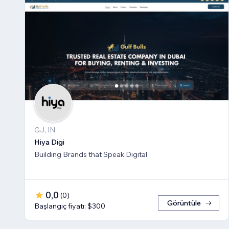
GJ, IN
Hiya Digi
Building Brands that Speak Digital
0,0
(
0
)
Görüntüle
Başlangıç fiyatı: $300