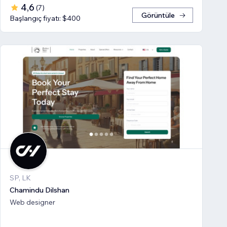
4,6
(
7
)
Görüntüle
Başlangıç fiyatı: $400
SP, LK
Chamindu Dilshan
Web designer