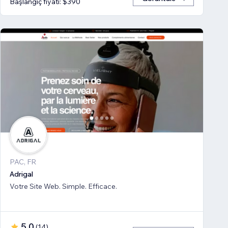
Başlangıç fiyatı: $390
PAC, FR
Adrigal
Votre Site Web. Simple. Efficace.
5,0
(
14
)