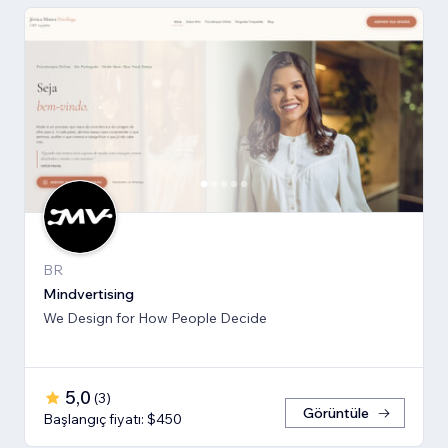
BR
Mindvertising
We Design for How People Decide
5,0
(
3
)
Görüntüle
Başlangıç fiyatı: $450