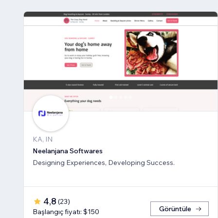
KA, IN
Neelanjana Softwares
Designing Experiences, Developing Success.
4,8
(
23
)
Görüntüle
Başlangıç fiyatı: $150