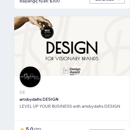
Başlangıç fiyatı: $300
DE
artsbydafni.DESIGN
LEVEL UP YOUR BUSINESS with artsbydafni.DESIGN
5,0
(
31
)