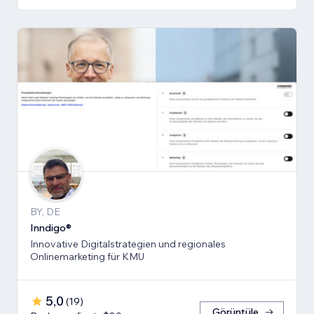
BY, DE
Inndigo®
Innovative Digitalstrategien und regionales
Onlinemarketing für KMU
5,0
(
19
)
Görüntüle