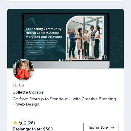
FL, US
Collette Collabs
Go from Startup to Standout ✨ with Creative Branding
+ Web Design
5,0
(
28
)
Görüntüle
Başlangıç fiyatı: $500