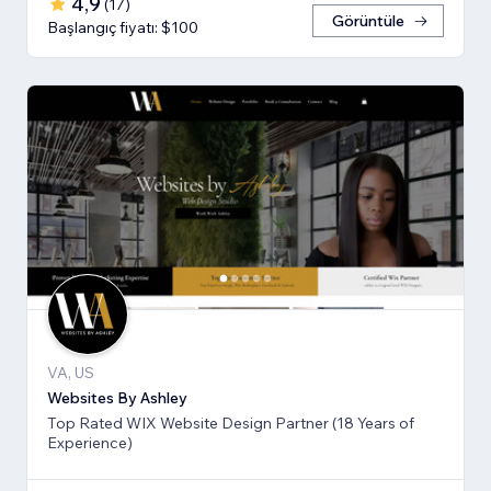
4,9
(
17
)
Görüntüle
Başlangıç fiyatı: $100
VA, US
Websites By Ashley
Top Rated WIX Website Design Partner (18 Years of
Experience)