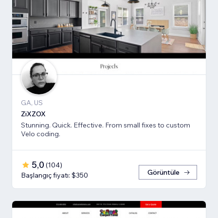
GA, US
ZiXZOX
Stunning. Quick. Effective. From small fixes to custom
Velo coding.
5,0
(
104
)
Görüntüle
Başlangıç fiyatı: $350