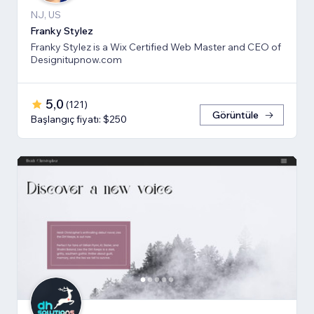
NJ, US
Franky Stylez
Franky Stylez is a Wix Certified Web Master and CEO of
Designitupnow.com
5,0
(
121
)
Görüntüle
Başlangıç fiyatı: $250