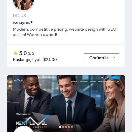
DC, US
vznayres®
Modern, competitive pricing, website design with SEO
built in! Women owned!
5,0
(
66
)
Görüntüle
Başlangıç fiyatı: $2.500