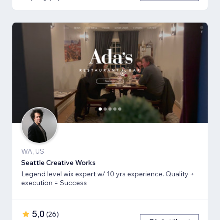
WA, US
Seattle Creative Works
Legend level wix expert w/ 10 yrs experience. Quality +
execution = Success
5,0
(
26
)