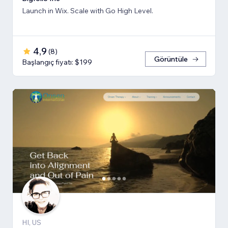
Launch in Wix. Scale with Go High Level.
4,9
(
8
)
Görüntüle
Başlangıç fiyatı: $199
HI, US