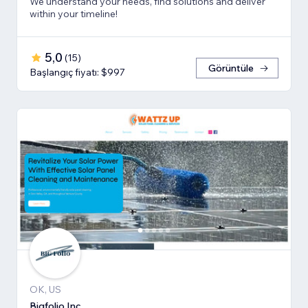
We understand your needs, find solutions and deliver
within your timeline!
5,0
(
15
)
Görüntüle
Başlangıç fiyatı: $997
OK, US
Bigfolio Inc