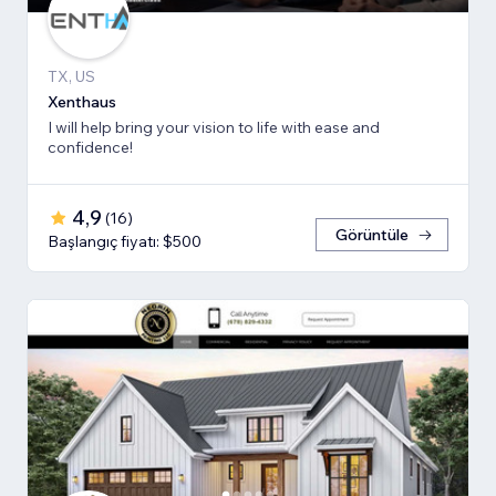
TX, US
Xenthaus
I will help bring your vision to life with ease and
confidence!
4,9
(
16
)
Görüntüle
Başlangıç fiyatı: $500