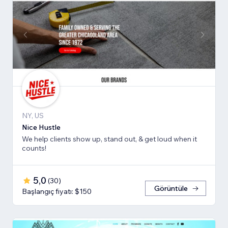
NY, US
Nice Hustle
We help clients show up, stand out, & get loud when it
counts!
5,0
(
30
)
Görüntüle
Başlangıç fiyatı: $150