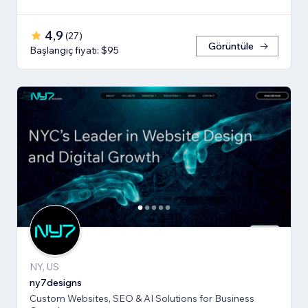
4,9
(
27
)
Görüntüle
Başlangıç fiyatı: $95
NY, US
ny7designs
Custom Websites, SEO & AI Solutions for Business