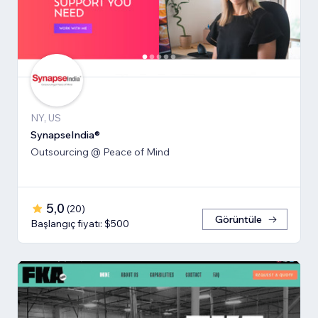
NY, US
SynapseIndia®
Outsourcing @ Peace of Mind
5,0
(
20
)
Görüntüle
Başlangıç fiyatı: $500