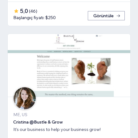
5,0
(
46
)
Görüntüle
Başlangıç fiyatı: $250
ME, US
Cristina @Bustle & Grow
It's our business to help your business grow!