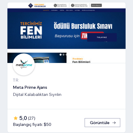
TR
Meta Prime Ajans
Dijital Kalabalıktan Sıyrılın
5,0
(
27
)
Görüntüle
Başlangıç fiyatı: $50