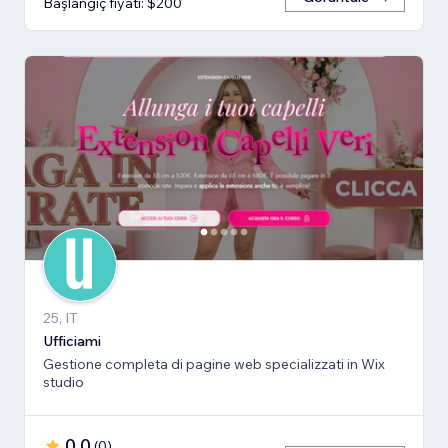
Başlangıç fiyatı: $200
25, IT
Ufficiami
Gestione completa di pagine web specializzati in Wix
studio
0,0
(
0
)