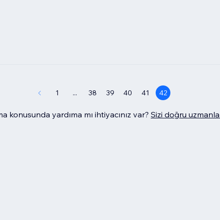
1
...
38
39
40
41
42
 konusunda yardıma mı ihtiyacınız var?
Sizi doğru uzmanla 