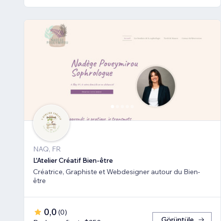
NAQ, FR
L'Atelier Créatif Bien-être
Créatrice, Graphiste et Webdesigner autour du Bien-
être
0,0
(
0
)
Görüntüle