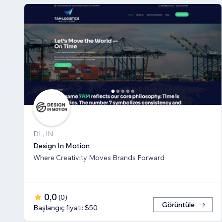
DL, IN
Design In Motion
Where Creativity Moves Brands Forward
0,0
(
0
)
Görüntüle
Başlangıç fiyatı: $50