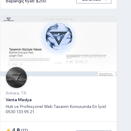
Başlangıç fiyatı: $200
Ankara, TR
Venta Medya
Hızlı ve Profesyonel Web Tasarım Konusunda En İyisi!
0530 133 95 21
4,8
(
27
)