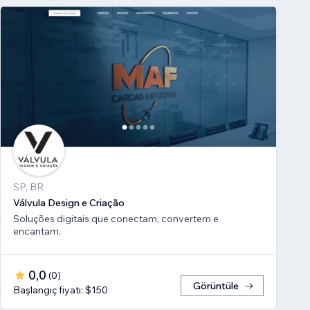
SP, BR
Válvula Design e Criação
Soluções digitais que conectam, convertem e
encantam.
0,0
(
0
)
Görüntüle
Başlangıç fiyatı: $150