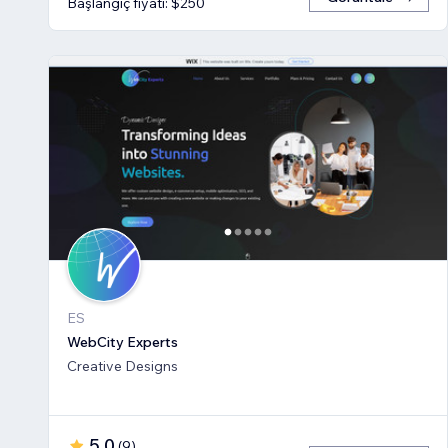
Başlangıç fiyatı: $250
ES
WebCity Experts
Creative Designs
5,0
(
9
)