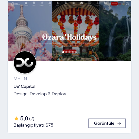
MH, IN
De' Capital
Design, Develop & Deploy
5,0
(
2
)
Görüntüle
Başlangıç fiyatı: $75