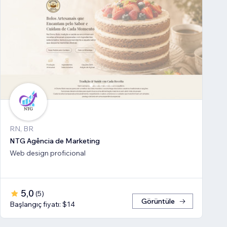
RN, BR
NTG Agência de Marketing
Web design proficional
5,0
(
5
)
Görüntüle
Başlangıç fiyatı: $14