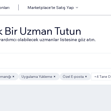
onları
Marketplace'te Satış Yap
ak Bir Uzman Tutun
ardımcı olabilecek uzmanlar listesine göz atın.
şmanığı
Uygulama Yükleme
Özel E-posta
+4 Tane D