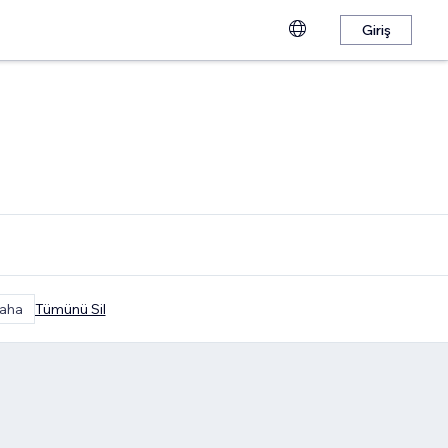
Giriş
aha
Tümünü Sil