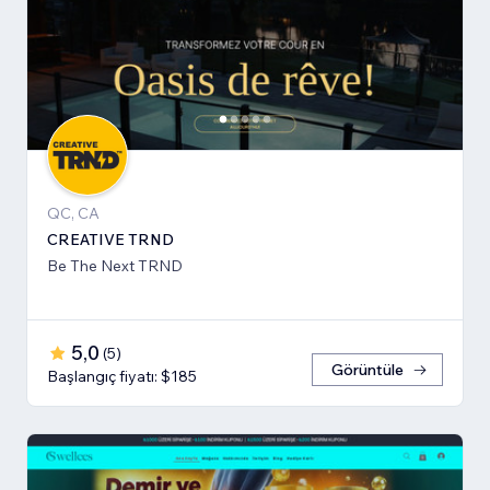
QC, CA
CREATIVE TRND
Be The Next TRND
5,0
(
5
)
Görüntüle
Başlangıç fiyatı: $185