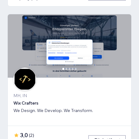
MH, IN
Wix Crafters
We Design. We Develop. We Transform.
3,0
(
2
)