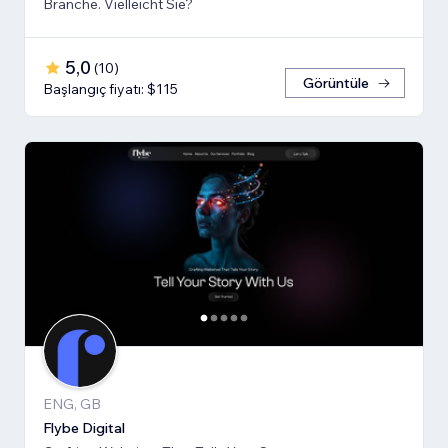
Branche. Vielleicht Sie?
5,0
(
10
)
Görüntüle
Başlangıç fiyatı: $115
ENG, GB
Flybe Digital