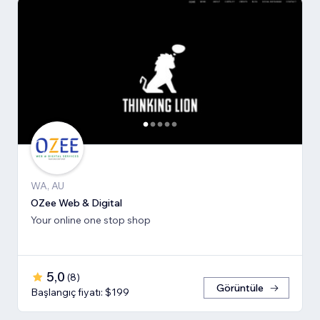
WA, AU
OZee Web & Digital
Your online one stop shop
5,0
(
8
)
Görüntüle
Başlangıç fiyatı: $199