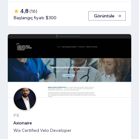
4,8
(
16
)
Görüntüle
Başlangıç fiyatı: $300
PK
Axionaire
Wix Certified Velo Developer