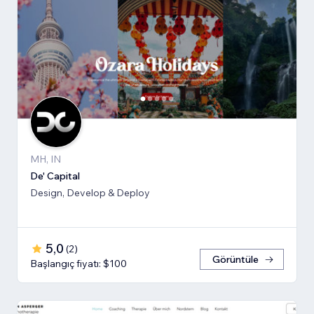
MH, IN
De' Capital
Design, Develop & Deploy
5,0
(
2
)
Görüntüle
Başlangıç fiyatı: $100