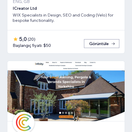
ENG, GB
ICreator Ltd
WIX Specialists in Design, SEO and Coding (Velo) for
bespoke functionality.
5,0
(
20
)
Görüntüle
Başlangıç fiyatı: $50