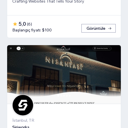
Crafting Websites That Tells Your Story
5,0
(
6
)
Görüntüle
Başlangıç fiyatı: $100
İstanbul, TR
Siriworks