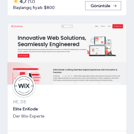
4,7
(
12
)
Görüntüle
Başlangıç fiyatı: $800
HE, DE
Elite EnKode
Der Wix-Experte