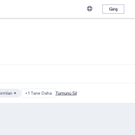
Giriş
ormları
+1 Tane Daha
Tümünü Sil