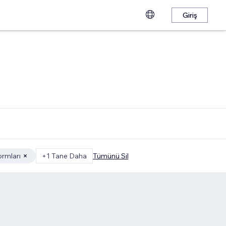
Giriş
ormları
+1 Tane Daha
Tümünü Sil