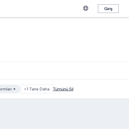
Giriş
ormları
+1 Tane Daha
Tümünü Sil