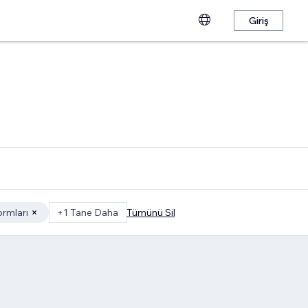
Giriş
ormları
+1 Tane Daha
Tümünü Sil