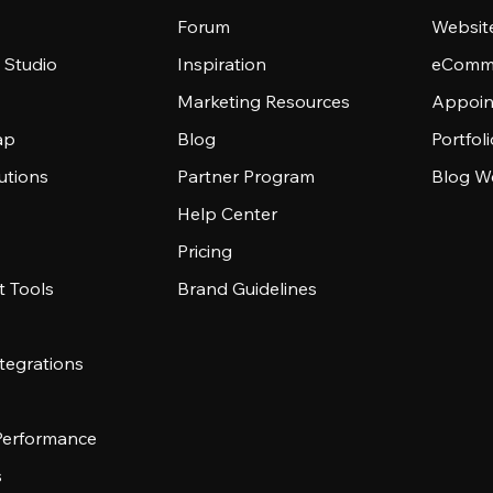
Forum
Websit
 Studio
Inspiration
eComme
Marketing Resources
Appoin
ap
Blog
Portfol
utions
Partner Program
Blog W
Help Center
Pricing
 Tools
Brand Guidelines
tegrations
 Performance
s