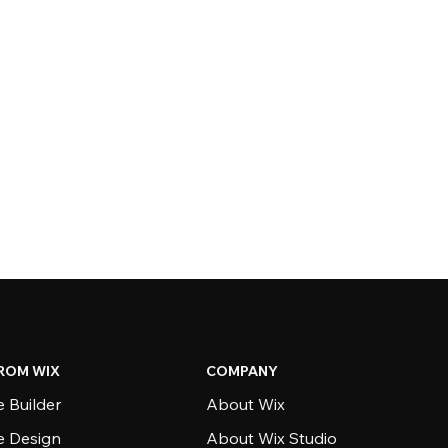
ROM WIX
COMPANY
 Builder
About Wix
e Design
About Wix Studio