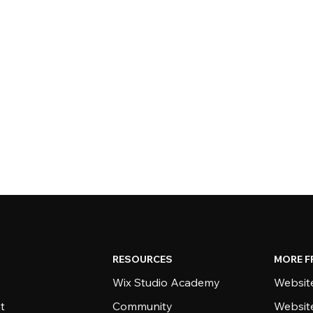
RESOURCES
MORE F
Wix Studio Academy
Website
t
Community
Websit