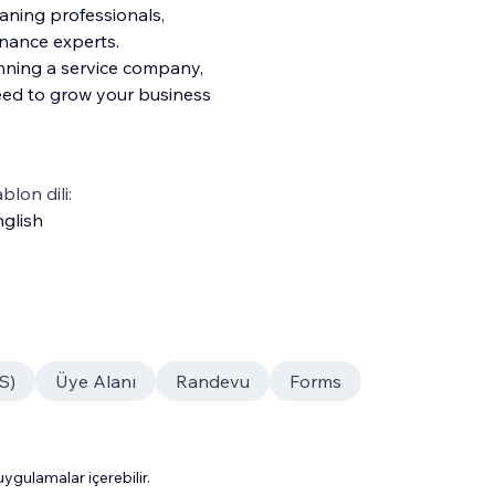
aning professionals,
enance experts.
nning a service company,
eed to grow your bus
iness
blon dili:
glish
S)
Üye Alanı
Randevu
Forms
gulamalar içerebilir.