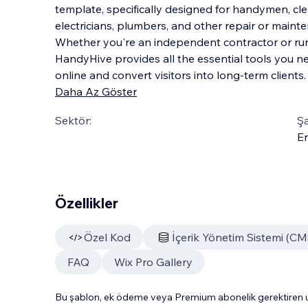
template, specifically designed for handymen, cle
electricians, plumbers, and other repair or maint
Whether you're an independent contractor or ru
HandyHive provides all the essential tools you n
online and convert visitors into long-term clients.
Daha Az Göster
Sektör:
Şa
En
Özellikler
Özel Kod
İçerik Yönetim Sistemi (CM
FAQ
Wix Pro Gallery
Bu şablon, ek ödeme veya Premium abonelik gerektiren uy