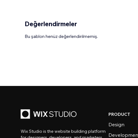
Değerlendirmeler
Bu şablon henüz değerlendirilmemiş.
PRODUCT
Design
Wix Studio is the website building platform
Developmen
for designers, developers, and marketers.