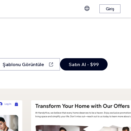
Giriş
Şablonu Görüntüle
Satın Al - $99