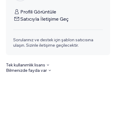
Profili Görüntüle
Satıcıyla İletişime Geç
Sorularınız ve destek için şablon satıcısına
ulaşın. Sizinle iletişime geçilecektir.
Tek kullanımlık lisans
Bilmenizde fayda var