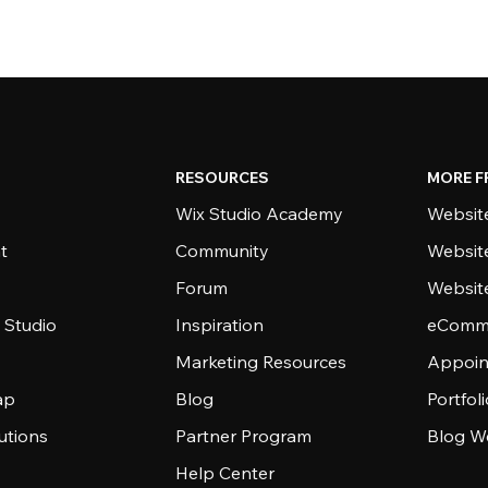
RESOURCES
MORE F
Wix Studio Academy
Website
t
Community
Websit
Forum
Websit
 Studio
Inspiration
eComme
Marketing Resources
Appoin
ap
Blog
Portfol
utions
Partner Program
Blog W
Help Center