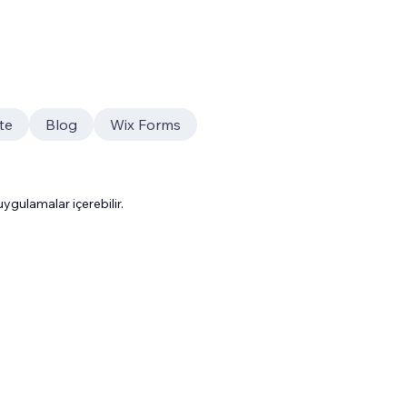
ite
Blog
Wix Forms
gulamalar içerebilir.