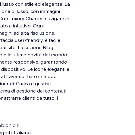
 lusso con stile ed eleganza. La
one di lusso, con immagini
. Con Luxury Charter, navigare in
nato e intuitivo. Ogni
agini ad alta risoluzione,
rfaccia user-friendly, è facile
dal sito. La sezione Blog
gio e le ultime novità dal mondo
tamente responsive, garantendo
dispositivo. Le icone eleganti e
 attraverso il sito in modo
inerari: Carica e gestisci
istema di gestione dei contenuti
r attrarre clienti da tutto il
.
blon dili:
glish
,
Italiano