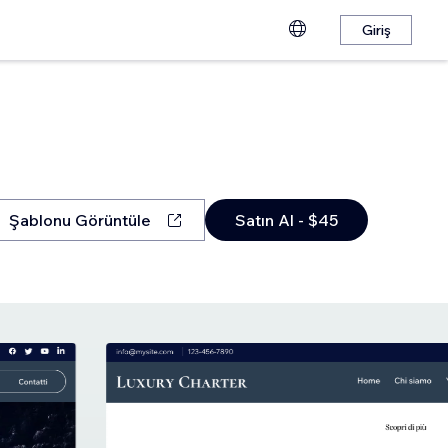
Giriş
Şablonu Görüntüle
Satın Al - $45