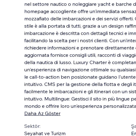
nel settore nautico o noleggiare yacht e barche di
homepage accogliente offre un'immediata sensazi
mozzafiato delle imbarcazioni e dei servizi offerti
stile è alla portata di
tutti, grazie a un design raffi
imbarcazione è descritta con dettagli tecnici e imm
facilitando la scelta per i nostri clienti. Con un'inte
richiedere informazioni e prenotare direttamente 
aggiornata fornisce consigli utili, racconti di viag
della nautica di lusso. Luxury Charter è comple
un'esperienza di navigazione ottimale su qualsiasi 
le call-to-action ben posizionate guidano l'utente
intuitivo. CMS per la gestione della flotta e degli it
facilmente le imbarcazioni e gli itinerari con un s
intuitivo. Multilingue: Gestisci il sito in più lingue pe
mondo e offrire loro un'esperienza personalizzata
Daha Az Göster
Sektör:
Şa
Seyahat ve Turizm
En