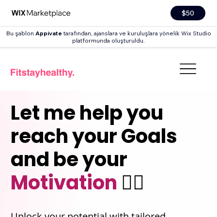
$50
Bu şablon
Appivate
tarafından, ajanslara ve kuruluşlara yönelik Wix Studio
platformunda oluşturuldu.