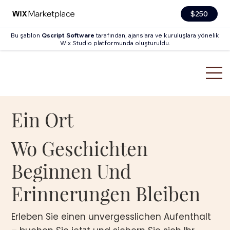
$250
Bu şablon
Qscript Software
tarafından, ajanslara ve kuruluşlara yönelik
Wix Studio platformunda oluşturuldu.