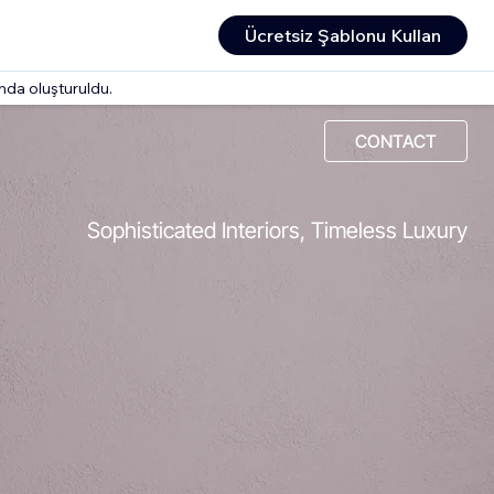
Ücretsiz Şablonu Kullan
nda oluşturuldu.