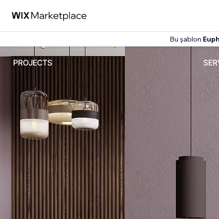
Bu şablon
Euph