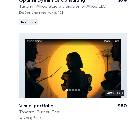
Optima Dynamics Consulting
$79
Tasarım:
Allioo Studio a division of Allioo LLC
Değerlendirme yok
121
Randevu
Visual portfolio
$80
Tasarım:
Bureau Beau
5,0
(
1
)
59