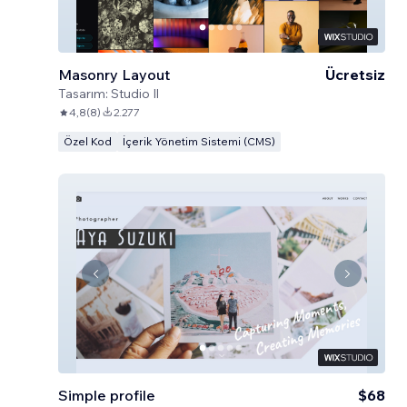
Masonry Layout
Ücretsiz
Tasarım:
Studio Il
4,8
(
8
)
2.277
Özel Kod
İçerik Yönetim Sistemi (CMS)
Simple profile
$68