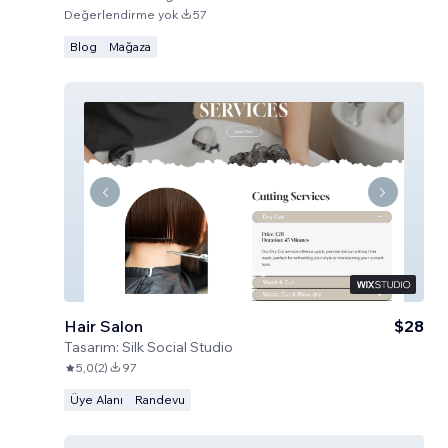
Değerlendirme yok
57
Blog
Mağaza
Hair Salon
$28
Tasarım:
Silk Social Studio
5,0
(
2
)
97
Üye Alanı
Randevu