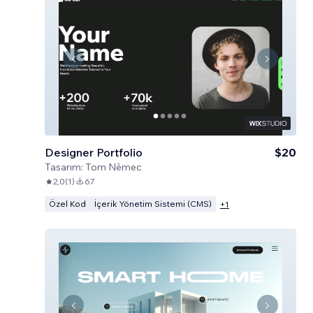
Designer Portfolio
$20
Tasarım:
Tom Němec
2,0
(
1
)
67
Özel Kod
İçerik Yönetim Sistemi (CMS)
+
1