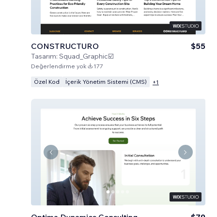
CONSTRUCTURO
$55
Tasarım:
Squad_Graphic☑️
Değerlendirme yok
177
Özel Kod
İçerik Yönetim Sistemi (CMS)
+
1