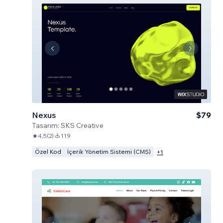
Nexus
$79
Tasarım:
SKS Creative
4,5
(
2
)
119
Özel Kod
İçerik Yönetim Sistemi (CMS)
+
1