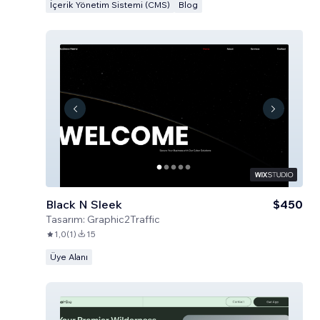
İçerik Yönetim Sistemi (CMS)
Blog
Black N Sleek
$450
Tasarım:
Graphic2Traffic
1,0
(
1
)
15
Üye Alanı