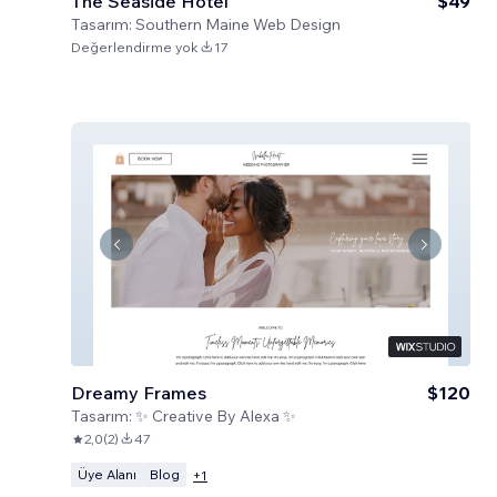
The Seaside Hotel
$49
Tasarım:
Southern Maine Web Design
Değerlendirme yok
17
Dreamy Frames
$120
Tasarım:
✨ Creative By Alexa ✨
2,0
(
2
)
47
Üye Alanı
Blog
+
1