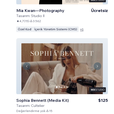
Mia Kwan—Photography
Ücretsiz
Tasarım:
Studio Il
4,7
(
15
)
3.562
Özel Kod
İçerik Yönetim Sistemi (CMS)
+
1
Sophia Bennett (Media Kit)
$125
Tasarım:
Cultelier
Değerlendirme yok
15