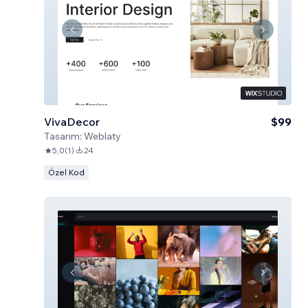
VivaDecor
$99
Tasarım:
Weblaty
5,0
(
1
)
24
Özel Kod