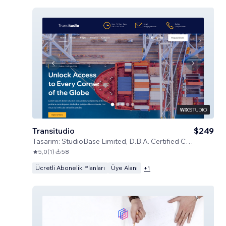
Transitudio
$249
Tasarım:
StudioBase Limited, D.B.A. Certified Code
5,0
(
1
)
58
Ücretli Abonelik Planları
Üye Alanı
+
1