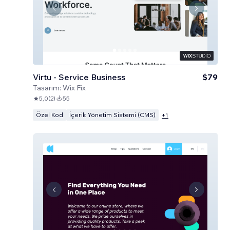
Virtu - Service Business
$79
Tasarım:
Wix Fix
5,0
(
2
)
55
Özel Kod
İçerik Yönetim Sistemi (CMS)
+
1