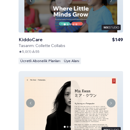
KiddoCare
$149
Tasarım:
Collette Collabs
5,0
(
1
)
55
Ücretli Abonelik Planları
Üye Alanı