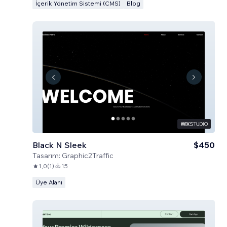
İçerik Yönetim Sistemi (CMS)
Blog
Black N Sleek
$450
Tasarım:
Graphic2Traffic
1,0
(
1
)
15
Üye Alanı