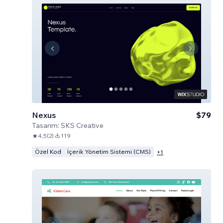
Nexus
$79
Tasarım:
SKS Creative
4,5
(
2
)
119
Özel Kod
İçerik Yönetim Sistemi (CMS)
+
1