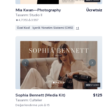
Mia Kwan—Photography
Ücretsiz
Tasarım:
Studio Il
4,7
(
15
)
3.557
Özel Kod
İçerik Yönetim Sistemi (CMS)
+
1
Sophia Bennett (Media Kit)
$125
Tasarım:
Cultelier
Değerlendirme yok
15