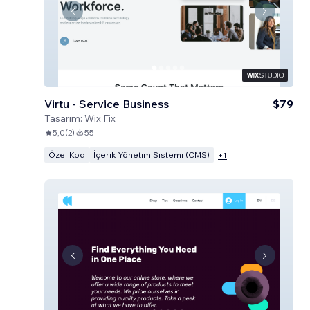
Virtu - Service Business
$79
Tasarım:
Wix Fix
5,0
(
2
)
55
Özel Kod
İçerik Yönetim Sistemi (CMS)
+
1