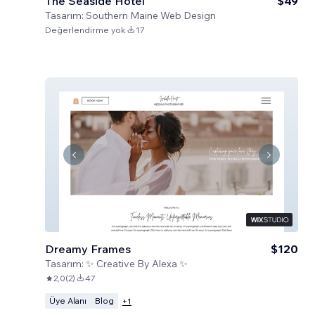
The Seaside Hotel
$49
Tasarım:
Southern Maine Web Design
Değerlendirme yok
17
Dreamy Frames
$120
Tasarım:
✨ Creative By Alexa ✨
2,0
(
2
)
47
Üye Alanı
Blog
+
1