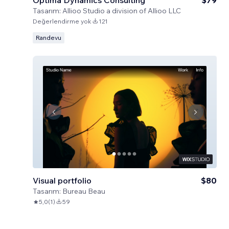
Optima Dynamics Consulting
$79
Tasarım:
Allioo Studio a division of Allioo LLC
Değerlendirme yok
121
Randevu
Visual portfolio
$80
Tasarım:
Bureau Beau
5,0
(
1
)
59