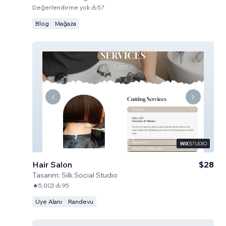
Değerlendirme yok
57
Blog
Mağaza
Hair Salon
$28
Tasarım:
Silk Social Studio
5,0
(
2
)
95
Üye Alanı
Randevu