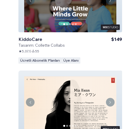
KiddoCare
$149
Tasarım:
Collette Collabs
5,0
(
1
)
55
Ücretli Abonelik Planları
Üye Alanı