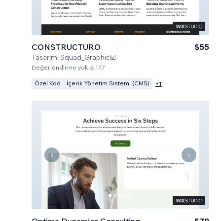
CONSTRUCTURO
$55
Tasarım:
Squad_Graphic☑️
Değerlendirme yok
177
Özel Kod
İçerik Yönetim Sistemi (CMS)
+
1