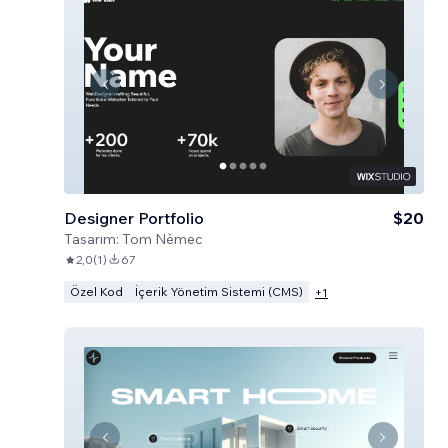
Designer Portfolio
$20
Tasarım:
Tom Němec
2,0
(
1
)
67
Özel Kod
İçerik Yönetim Sistemi (CMS)
+
1