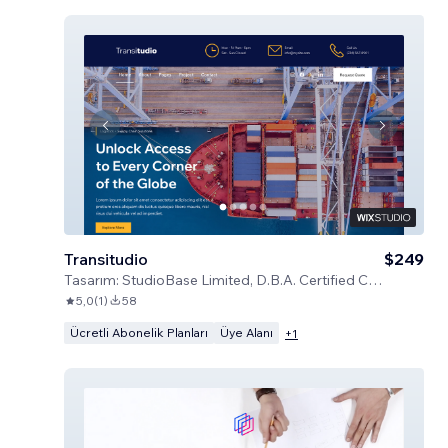
Transitudio
$249
Tasarım:
StudioBase Limited, D.B.A. Certified Code
5,0
(
1
)
58
Ücretli Abonelik Planları
Üye Alanı
+
1