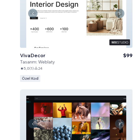
VivaDecor
$99
Tasarım:
Weblaty
5,0
(
1
)
24
Özel Kod