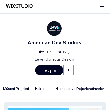
American Dev Studios
5,0
80
(
63
)
Proje
Level Up Your Design
İletişim
Müşteri Projeleri
Hakkında
Hizmetler ve Değerlendirmeler