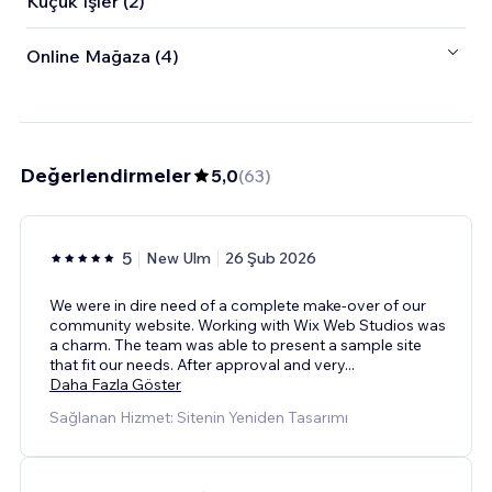
Küçük İşler (2)
Online Mağaza (4)
Değerlendirmeler
5,0
(
63
)
5
New Ulm
26 Şub 2026
We were in dire need of a complete make-over of our
community website. Working with Wix Web Studios was
a charm. The team was able to present a sample site
that fit our needs. After approval and very
...
Daha Fazla Göster
Sağlanan Hizmet: Sitenin Yeniden Tasarımı