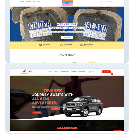
DyeItStartsTomorrow
All Star Adventures