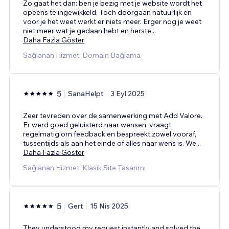
Zo gaat het dan: ben je bezig met je website wordt het
opeens te ingewikkeld. Toch doorgaan natuurlijk en
voor je het weet werkt er niets meer. Erger nog je weet
niet meer wat je gedaan hebt en herste
...
Daha Fazla Göster
Sağlanan Hizmet: Domain Bağlama
5
SanaHelpt
3 Eyl 2025
Zeer tevreden over de samenwerking met Add Valore.
Er werd goed geluisterd naar wensen, vraagt
regelmatig om feedback en bespreekt zowel vooraf,
tussentijds als aan het einde of alles naar wens is. We
...
Daha Fazla Göster
Sağlanan Hizmet: Klasik Site Tasarımı
5
Gert
15 Nis 2025
They understood my request instantly and solved the