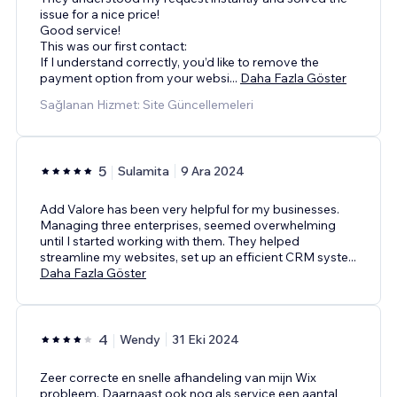
issue for a nice price!
Good service!
This was our first contact:
If I understand correctly, you’d like to remove the
payment option from your websi
...
Daha Fazla Göster
Sağlanan Hizmet: Site Güncellemeleri
5
Sulamita
9 Ara 2024
Add Valore has been very helpful for my businesses.
Managing three enterprises, seemed overwhelming
until I started working with them. They helped
streamline my websites, set up an efficient CRM syste
...
Daha Fazla Göster
4
Wendy
31 Eki 2024
Zeer correcte en snelle afhandeling van mijn Wix
probleem. Daarnaast ook nog als service een aantal