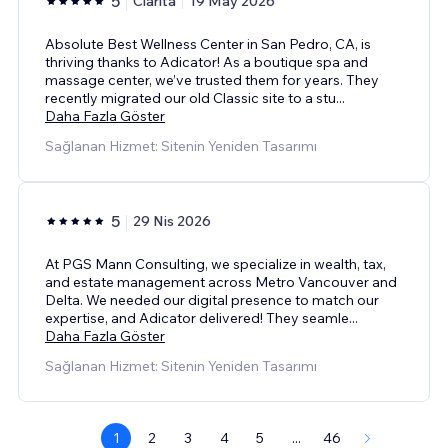
5
Clarita
19 May 2026
Absolute Best Wellness Center in San Pedro, CA, is
thriving thanks to Adicator! As a boutique spa and
massage center, we’ve trusted them for years. They
recently migrated our old Classic site to a stu
...
Daha Fazla Göster
Sağlanan Hizmet: Sitenin Yeniden Tasarımı
5
29 Nis 2026
At PGS Mann Consulting, we specialize in wealth, tax,
and estate management across Metro Vancouver and
Delta. We needed our digital presence to match our
expertise, and Adicator delivered! They seamle
...
Daha Fazla Göster
Sağlanan Hizmet: Sitenin Yeniden Tasarımı
1
2
3
4
5
...
46