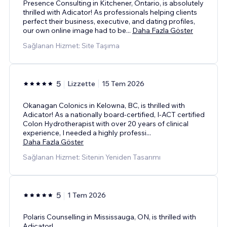
Presence Consulting in Kitchener, Ontario, is absolutely
thrilled with Adicator! As professionals helping clients
perfect their business, executive, and dating profiles,
our own online image had to be
...
Daha Fazla Göster
Sağlanan Hizmet: Site Taşıma
5
Lizzette
15 Tem 2026
Okanagan Colonics in Kelowna, BC, is thrilled with
Adicator! As a nationally board-certified, I-ACT certified
Colon Hydrotherapist with over 20 years of clinical
experience, I needed a highly professi
...
Daha Fazla Göster
Sağlanan Hizmet: Sitenin Yeniden Tasarımı
5
1 Tem 2026
Polaris Counselling in Mississauga, ON, is thrilled with
Adicator!