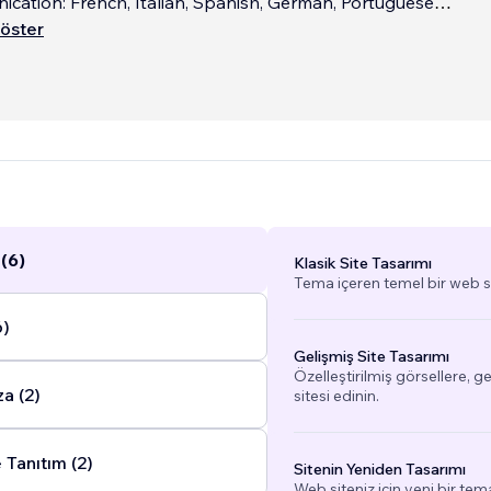
cation: French, Italian, Spanish, German, Portuguese
öster
nons les entreprises dans la création et la refonte de site
imisation de la structure et le développement à long terme des
oche axée sur l’ergonomie, la performance et les objectifs
...
(6)
Klasik Site Tasarımı
Tema içeren temel bir web si
6)
Gelişmiş Site Tasarımı
Özelleştirilmiş görsellere, g
a (2)
sitesi edinin.
 Tanıtım (2)
Sitenin Yeniden Tasarımı
Web siteniz için yeni bir tem