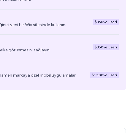
$350
ve üzeri
ğinizi yeni bir Wix sitesinde kullanın.
$350
ve üzeri
arika görünmesini sağlayın.
tamamen markaya özel mobil uygulamalar
$1.500
ve üzeri