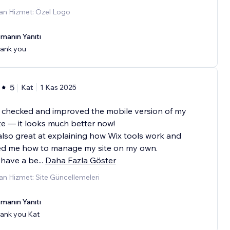
an Hizmet: Özel Logo
manın Yanıtı
ank you
5
Kat
1 Kas 2025
 checked and improved the mobile version of my
e — it looks much better now!
also great at explaining how Wix tools work and
d me how to manage my site on my own.
 have a be
...
Daha Fazla Göster
n Hizmet: Site Güncellemeleri
manın Yanıtı
ank you Kat