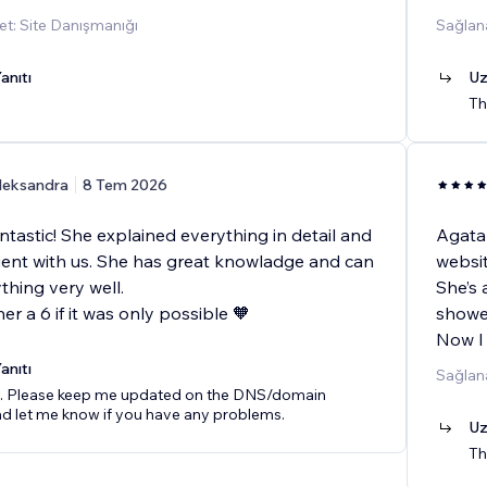
t: Site Danışmanığı
Sağlan
anıtı
Uz
Th
leksandra
8 Tem 2026
tastic! She explained everything in detail and
Agata
ient with us. She has great knowladge and can
websit
thing very well.
She’s 
er a 6 if it was only possible 🧡
showe
Now I
anıtı
Sağlana
. Please keep me updated on the DNS/domain
nd let me know if you have any problems.
Uz
Th