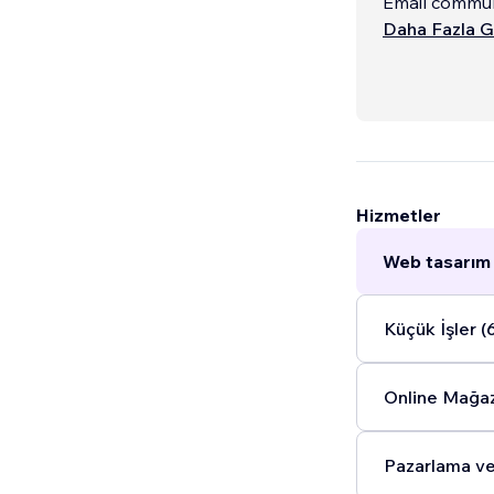
Email communi
==========
Daha Fazla G
Nous accompag
le SEO, l’opt
avec une appr
commerciaux.
Hizmetler
Web tasarım 
Küçük İşler (
Online Mağaz
Pazarlama ve