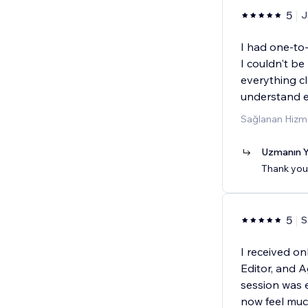
5
J
I had one-to-
I couldn't be
everything cl
understand 
Sağlanan Hizme
Uzmanın Y
Thank you
5
S
I received on
Editor, and A
session was e
now feel mu