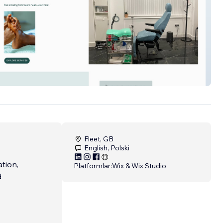
 head
Fleet, GB
English, Polski
tion,
Platformlar:
Wix & Wix Studio
d