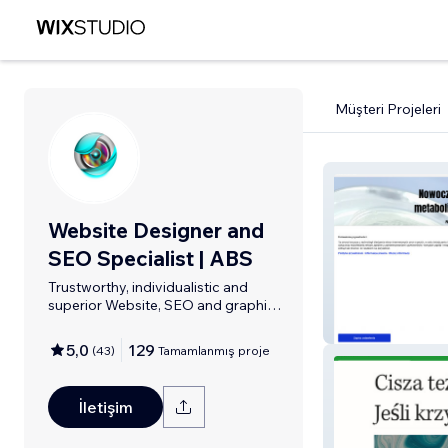
Müşteri Projeleri
Website Designer and
SEO Specialist | ABS
Trustworthy, individualistic and
superior Website, SEO and graphic
design.
MAX PLANCK L
5,0
129
(
43
)
Tamamlanmış proje
İletişim