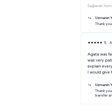
Sağlanan Hizme
Uzmanın Y
Thank you
5
A
Agata was fan
was very pat
explain every
I would give h
Uzmanın Y
Thank you
transfer a