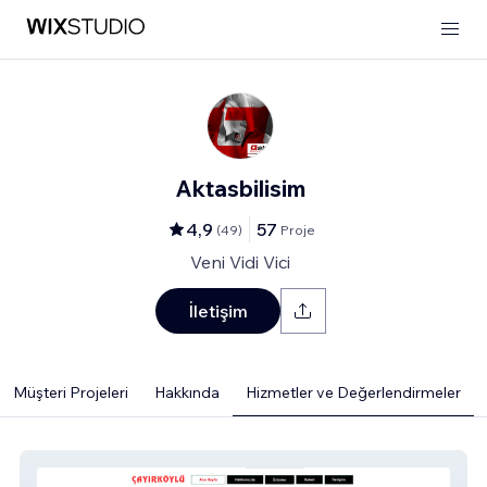
Aktasbilisim
4,9
57
(
49
)
Proje
Veni Vidi Vici
İletişim
Müşteri Projeleri
Hakkında
Hizmetler ve Değerlendirmeler