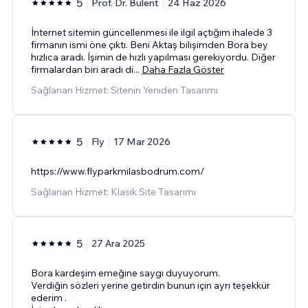
5
Prof. Dr. Bülent
24 Haz 2026
İnternet sitemin güncellenmesi ile ilgil açtığım ihalede 3
firmanın ismi öne çıktı. Beni Aktaş bilişimden Bora bey
hızlıca aradı. İşimin de hızlı yapılması gerekiyordu. Diğer
firmalardan biri aradı di
...
Daha Fazla Göster
Sağlanan Hizmet: Sitenin Yeniden Tasarımı
5
Fly
17 Mar 2026
https://www.flyparkmilasbodrum.com/
Sağlanan Hizmet: Klasik Site Tasarımı
5
27 Ara 2025
Bora kardeşim emeğine saygı duyuyorum.
Verdiğin sözleri yerine getirdin bunun için ayrı teşekkür
ederim .