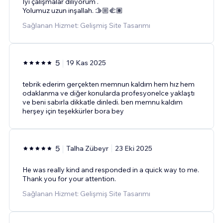
İyi çalışmalar diliyorum .
Yolumuz uzun inşallah. 🫱🏼‍🫲🏽
Sağlanan Hizmet: Gelişmiş Site Tasarımı
5
19 Kas 2025
tebrik ederim gerçekten memnun kaldım hem hız hem
odaklanma ve diğer konularda profesyonelce yaklaştı
ve beni sabırla dikkatle dinledi. ben memnu kaldım
herşey için teşekkürler bora bey
5
Talha Zübeyr
23 Eki 2025
He was really kind and responded in a quick way to me.
Thank you for your attention.
Sağlanan Hizmet: Gelişmiş Site Tasarımı