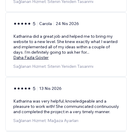
Sağlanan Hizmet: Sitenin Yeniden Tasarımı
5
Carola
24 Nis 2026
Katharina did a great job and helped me to bring my
website to a new level. She knew exactly what I wanted
and implemented all of my ideas within a couple of
days. I'm definitely going to ask her for
...
Daha Fazla Göster
Sağlanan Hizmet: Sitenin Yeniden Tasarımı
5
13 Nis 2026
Katharina was very helpful, knowledgeable and a
pleasure to work with! She communicated continuously
and completed the project in a very timely manner.
Sağlanan Hizmet: Mağaza Ayarları