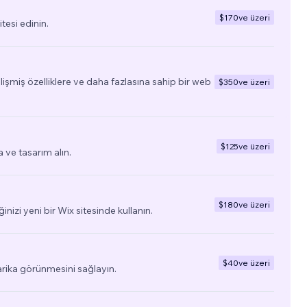
$170
ve üzeri
tesi edinin.
elişmiş özelliklere ve daha fazlasına sahip bir web
$350
ve üzeri
$125
ve üzeri
a ve tasarım alın.
$180
ve üzeri
ğinizi yeni bir Wix sitesinde kullanın.
$40
ve üzeri
arika görünmesini sağlayın.