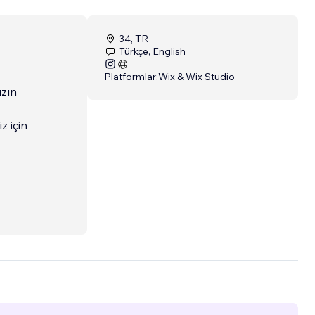
34, TR
Türkçe, English
Platformlar:
Wix & Wix Studio
ızın
z için