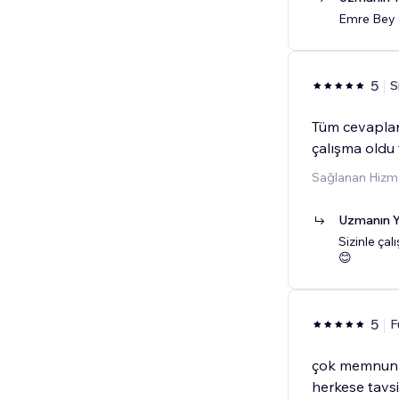
Emre Bey g
5
S
Tüm cevapları
çalışma oldu
Sağlanan Hizme
Uzmanın Y
Sizinle ça
😊
5
F
çok memnun k
herkese tavs