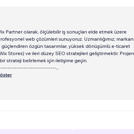
Wix Partner olarak, ölçülebilir iş sonuçları elde etmek üzere
profesyonel web çözümleri sunuyoruz. Uzmanlığımız; markan
ğını güçlendiren özgün tasarımlar, yüksek dönüşümlü e-ticaret
Wix Stores) ve ileri düzey SEO stratejileri geliştirmektir. Projeni
ir strateji belirlemek için iletişime geçin.
--------------------------------
...
öster