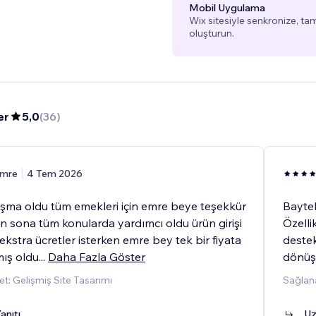
Mobil Uygulama
Wix sitesiyle senkronize, 
oluşturun.
er
5,0
(
36
)
mre
4 Tem 2026
lışma oldu tüm emekleri için emre beye teşekkür
Baytek
n sona tüm konularda yardımcı oldu ürün girişi
Özelli
 ekstra ücretler isterken emre bey tek bir fiyata
destek
ış oldu
...
Daha Fazla Göster
dönüş 
t: Gelişmiş Site Tasarımı
Sağlan
anıtı
Uz