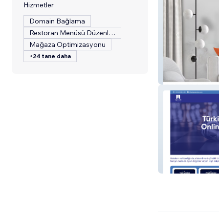
Hizmetler
Domain Bağlama
Restoran Menüsü Düzenleme
Mağaza Optimizasyonu
+24 tane daha
PanshopArt
GEÇER PİYON