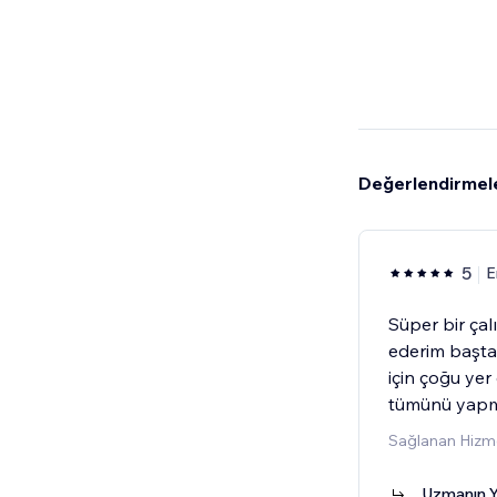
Değerlendirmel
5
E
Süper bir ça
ederim başta
için çoğu yer
tümünü yapm
Sağlanan Hizme
Uzmanın Y