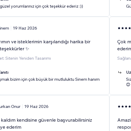
üzel yorumlarınız için çok teşekkür ederiz :))
Gü
inem
19 Haz 2026
mın ve isteklerimin karşılandığı harika bir
Çok m
 teşekkürler ✨
ederi
t: Sitenin Yeniden Tasarımı
Sağlana
anıtı
Uz
lışmak bizim için çok büyük bir mutluluktu Sinem hanım
Si
😊
urkan Onur
19 Haz 2026
aldım kendisine güvenle başvurabilirsiniz
Amazin
iye ederim
respon