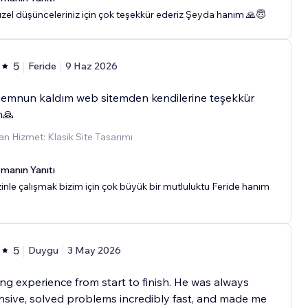
zel düşünceleriniz için çok teşekkür ederiz Şeyda hanım 🙏😇
5
Feride
9 Haz 2026
emnun kaldım web sitemden kendilerine teşekkür
m🙏
n Hizmet: Klasik Site Tasarımı
manın Yanıtı
zinle çalışmak bizim için çok büyük bir mutluluktu Feride hanım
5
Duygu
3 May 2026
g experience from start to finish. He was always
sive, solved problems incredibly fast, and made me