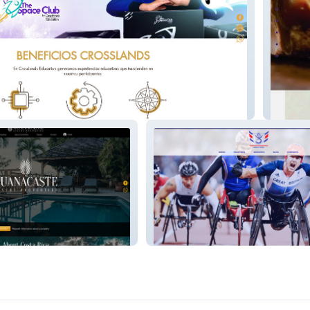
ation
Jimena 
es
Fereracion Para