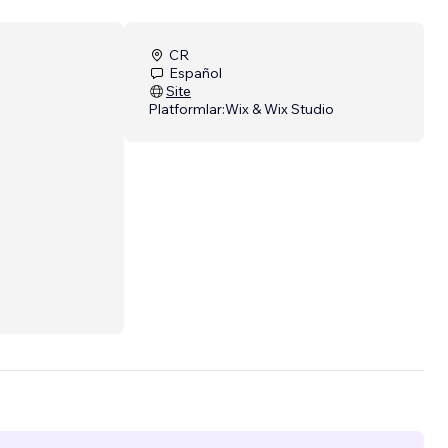
CR
Español
Site
Platformlar:
Wix & Wix Studio
s con