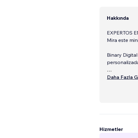
Hakkında
EXPERTOS E
Mira este min
Binary Digital
personalizada
Con 15 años 
Daha Fazla G
resultados c
Hizmetler