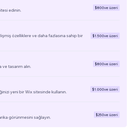
$800
ve üzeri
tesi edinin.
elişmiş özelliklere ve daha fazlasına sahip bir
$1.500
ve üzeri
$800
ve üzeri
a ve tasarım alın.
$1.000
ve üzeri
ğinizi yeni bir Wix sitesinde kullanın.
$250
ve üzeri
arika görünmesini sağlayın.