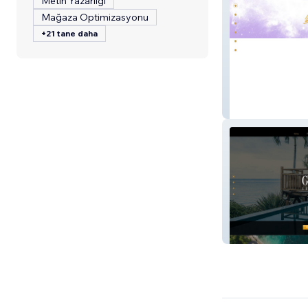
Metin Yazarlığı
Mağaza Optimizasyonu
+21 tane daha
Crosslands Educ
Guana Properti