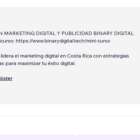
N MARKETING DIGITAL Y PUBLICIDAD BINARY DIGITAL
icurso: https://www.binarydigital.tech/mini-curso
 lidera el marketing digital en Costa Rica con estrategias
s para maximizar tu éxito digital.
de experiencia transformando empresas medianas y grande
öster
omprobados en publicidad y mercadeo y desarrollo Web.
...