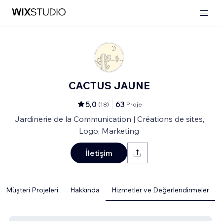
CACTUS JAUNE
5,0
63
(
18
)
Proje
Jardinerie de la Communication | Créations de sites,
Logo, Marketing
İletişim
Müşteri Projeleri
Hakkında
Hizmetler ve Değerlendirmeler