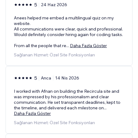
5
24 Haz 2026
Anees helped me embed a multilingual quiz on my
website.
All communications were clear, quick and professional.
Would definitely consider hiring again for coding tasks.
From all the people that re
...
Daha Fazla Göster
Sağlanan Hizmet: Özel Site Fonksiyonları
5
Anca
14 Nis 2026
I worked with Afnan on building the Recircula site and
was impressed by his professionalism and clear
communication. He set transparent deadlines, kept to
the timeline, and delivered each milestone on
...
Daha Fazla Göster
Sağlanan Hizmet: Özel Site Fonksiyonları