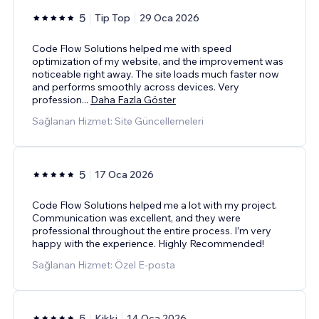
5
Tip Top
29 Oca 2026
Code Flow Solutions helped me with speed
optimization of my website, and the improvement was
noticeable right away. The site loads much faster now
and performs smoothly across devices. Very
profession
...
Daha Fazla Göster
Sağlanan Hizmet: Site Güncellemeleri
5
17 Oca 2026
Code Flow Solutions helped me a lot with my project.
Communication was excellent, and they were
professional throughout the entire process. I’m very
happy with the experience. Highly Recommended!
Sağlanan Hizmet: Özel E-posta
5
Kikki
14 Oca 2026