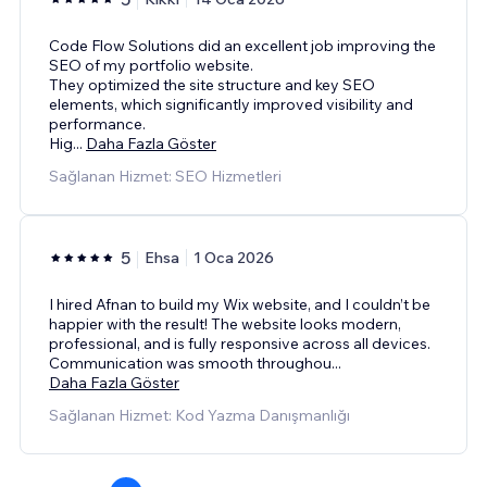
Code Flow Solutions did an excellent job improving the
SEO of my portfolio website.
They optimized the site structure and key SEO
elements, which significantly improved visibility and
performance.
Hig
...
Daha Fazla Göster
Sağlanan Hizmet: SEO Hizmetleri
5
Ehsa
1 Oca 2026
I hired Afnan to build my Wix website, and I couldn’t be
happier with the result! The website looks modern,
professional, and is fully responsive across all devices.
Communication was smooth throughou
...
Daha Fazla Göster
Sağlanan Hizmet: Kod Yazma Danışmanlığı