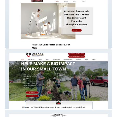
armmultiservicescontractor.com
wecare4village.org