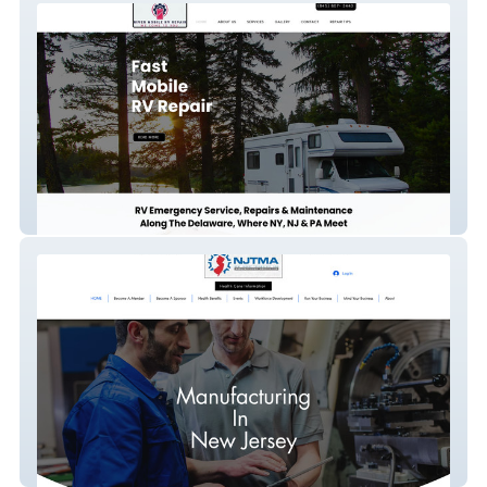
River Mobile RV Repair
njtma.org