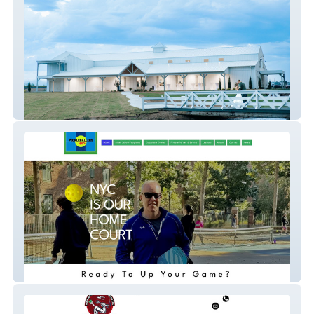
The Venue At WBR
Pickleballnycpreview