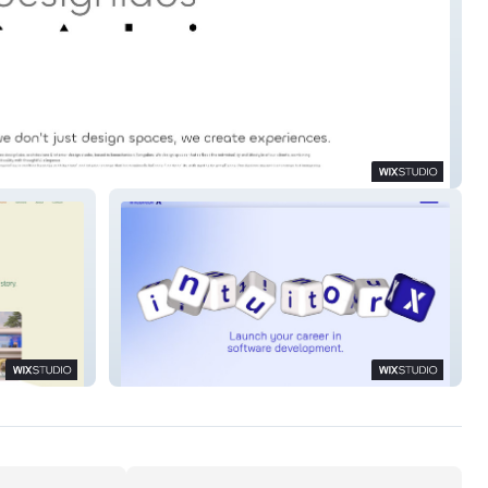
 Labs
Intuitor X