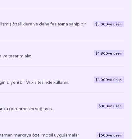
elişmiş özelliklere ve daha fazlasına sahip bir
$3.000
ve üzeri
$1.800
ve üzeri
a ve tasarım alın.
$1.000
ve üzeri
ğinizi yeni bir Wix sitesinde kullanın.
$300
ve üzeri
arika görünmesini sağlayın.
tamamen markaya özel mobil uygulamalar
$600
ve üzeri