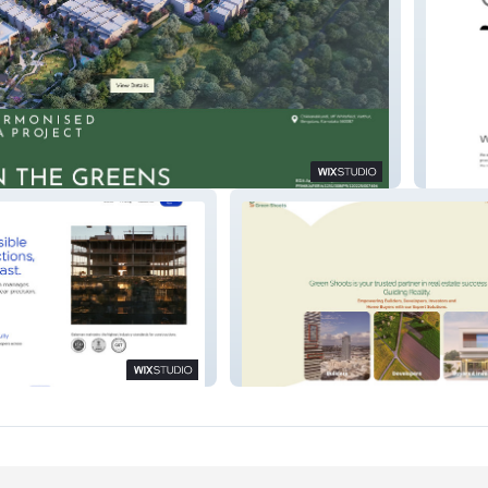
ens
Design
uctions
Green Shoots