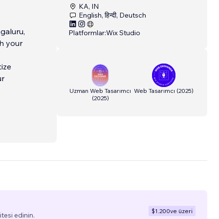
KA, IN
English, हिन्दी, Deutsch
galuru,
Platformlar:
Wix Studio
th your
tize
ur
Uzman Web Tasarımcı
Web Tasarımcı
(
2025
)
(
2025
)
$1.200
ve üzeri
tesi edinin.