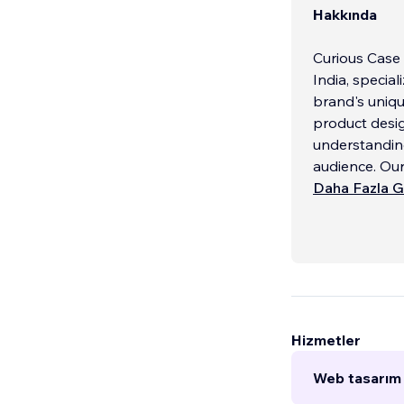
Hakkında
Curious Case 
India, special
brand's uniqu
product desig
understanding
audience. Our
Daha Fazla G
Hizmetler
Web tasarım 