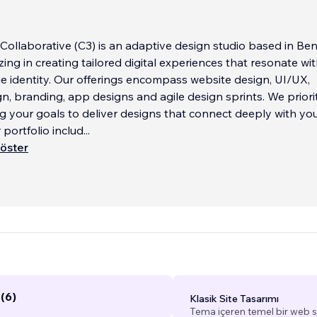
Collaborative (C3) is an adaptive design studio based in Ben
izing in creating tailored digital experiences that resonate wi
e identity. Our offerings encompass website design, UI/UX,
n, branding, app designs and agile design sprints. We priori
 your goals to deliver designs that connect deeply with yo
 portfolio includ
...
öster
(6)
Klasik Site Tasarımı
Tema içeren temel bir web si