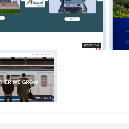
s
Raycon
g