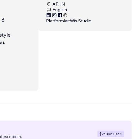
AP, IN
English
 6
Platformlar:
Wix Studio
tyle,
ou.
$250
ve üzeri
tesi edinin.