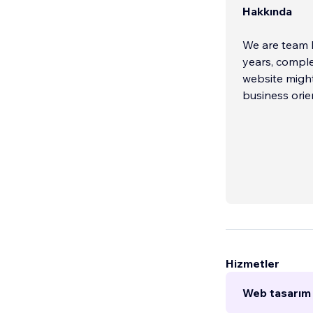
Hakkında
We are team b
years, comple
website might
business orie
Hizmetler
Web tasarım 