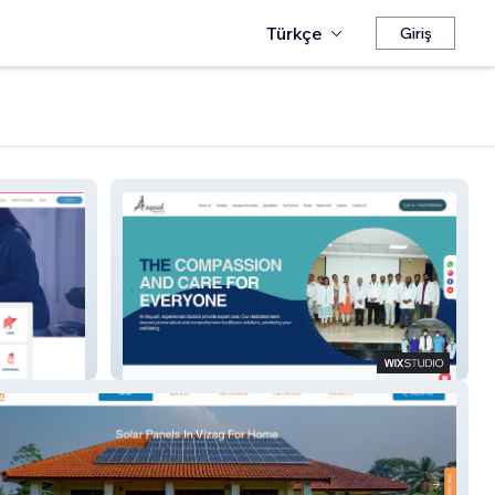
Türkçe
Giriş
Aayush Eluru