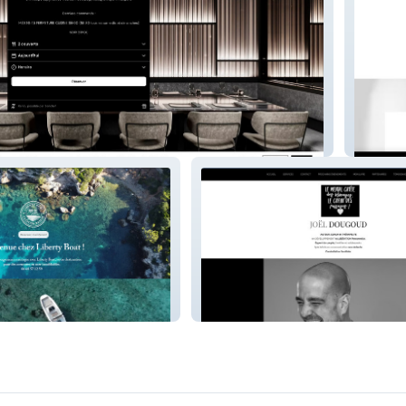
Factor 
joeldougoud