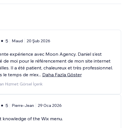
5
Maud
20 Şub 2026
ente expérience avec Moon Agency. Daniel s’est
 de moi pour le référencement de mon site internet
lles. Il a été patient, chaleureux et très professionnel.
ris le temps de m’ex
...
Daha Fazla Göster
n Hizmet: Görsel İçerik
5
Pierre-Jean
29 Oca 2026
t knowledge of the Wix menu.