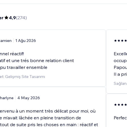
er
4,9
(
274
)
amien
1 Ağu 2026
nel réactif!
Excell
atif et une trés bonne relation client
occupé
 pu travailler ensemble
Papoui
Il a p
t: Gelişmiş Site Tasarımı
Sağlana
harlyne
4 May 2026
tervenu à un moment très délicat pour moi, où
e m’avait lâchée en pleine transition de
Perfec
tout de suite pris les choses en main : réactif et