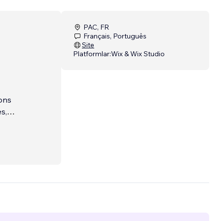
PAC, FR
Français, Português
Site
Platformlar:
Wix & Wix Studio
ions
s,