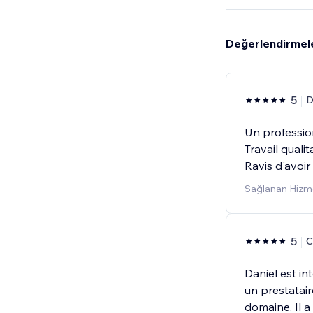
Değerlendirmel
5
D
Un profession
Travail qualit
Ravis d'avoir
Sağlanan Hizme
5
C
Daniel est in
un prestatair
domaine. Il a 