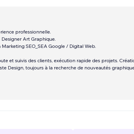
rience professionnelle.
Designer Art Graphique.
en Marketing SEO_SEA Google / Digital Web.
coute et suivis des clients, exécution rapide des projets. Créat
te Design, toujours à la recherche de nouveautés graphique
 Créer des sites web optimisés, avec toutes les dernières
 Web, App & VELO.