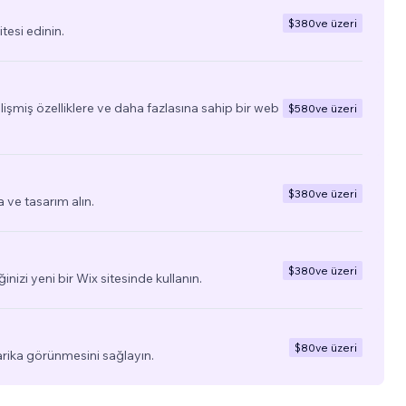
$380
ve üzeri
tesi edinin.
elişmiş özelliklere ve daha fazlasına sahip bir web
$580
ve üzeri
$380
ve üzeri
a ve tasarım alın.
$380
ve üzeri
ğinizi yeni bir Wix sitesinde kullanın.
$80
ve üzeri
arika görünmesini sağlayın.