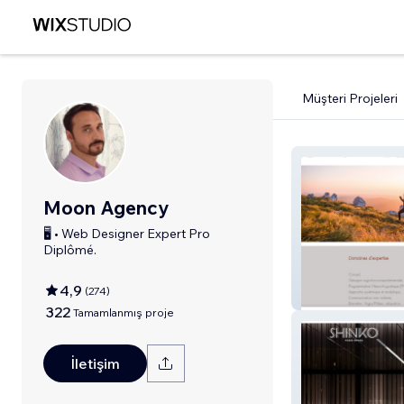
Müşteri Projeleri
Moon Agency
🖥️ • Web Designer Expert Pro
Diplômé.
4,9
(
274
)
NL Conseil Coac
322
Tamamlanmış proje
İletişim