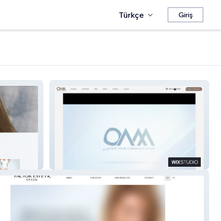
Türkçe
Giriş
On Air Motion OAM