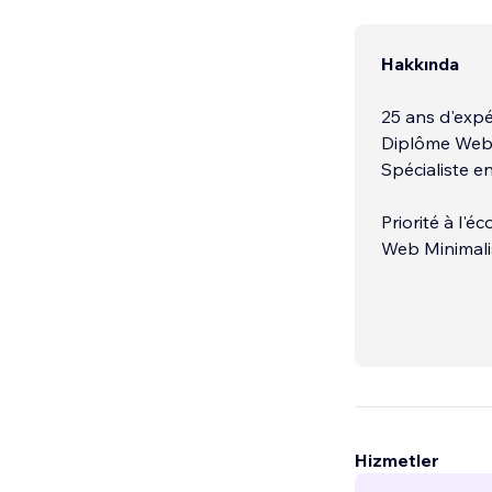
Hakkında
25 ans d'expé
Diplôme Web 
Spécialiste 
Priorité à l'é
Web Minimalis
vidéos, Typo.
technologies
Hizmetler