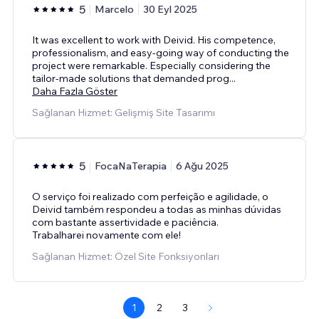
5
Marcelo
30 Eyl 2025
It was excellent to work with Deivid. His competence,
professionalism, and easy-going way of conducting the
project were remarkable. Especially considering the
tailor-made solutions that demanded prog
...
Daha Fazla Göster
Sağlanan Hizmet: Gelişmiş Site Tasarımı
5
FocaNaTerapia
6 Ağu 2025
O serviço foi realizado com perfeição e agilidade, o
Deivid também respondeu a todas as minhas dúvidas
com bastante assertividade e paciência.
Trabalharei novamente com ele!
Sağlanan Hizmet: Özel Site Fonksiyonları
1
2
3