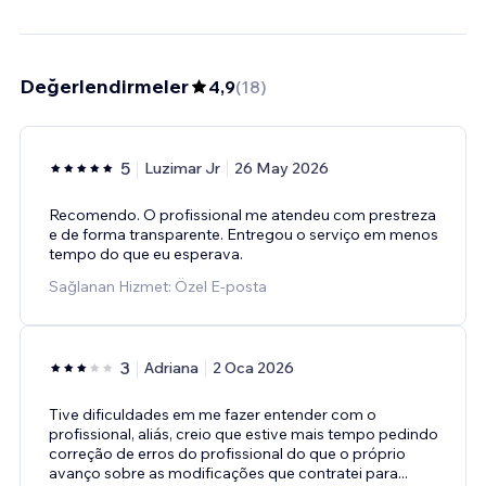
Değerlendirmeler
4,9
(
18
)
5
Luzimar Jr
26 May 2026
Recomendo. O profissional me atendeu com prestreza
e de forma transparente. Entregou o serviço em menos
tempo do que eu esperava.
Sağlanan Hizmet: Özel E-posta
3
Adriana
2 Oca 2026
Tive dificuldades em me fazer entender com o
profissional, aliás, creio que estive mais tempo pedindo
correção de erros do profissional do que o próprio
avanço sobre as modificações que contratei para
...