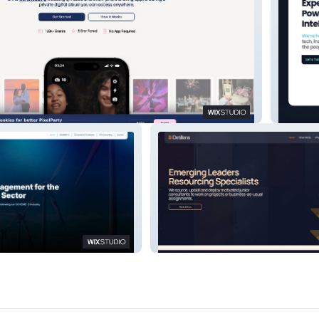
Aquila
Detillens