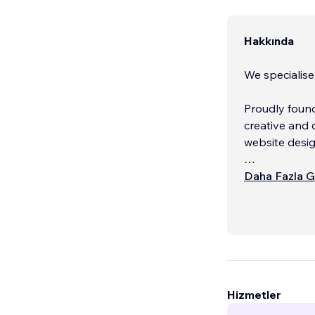
Hakkında
We specialise
Proudly found
creative and 
website desig
We believe po
Daha Fazla G
reserved for t
Hizmetler