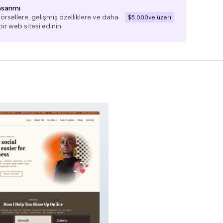
asarımı
görsellere, gelişmiş özelliklere ve daha
$5.000
ve üzeri
bir web sitesi edinin.