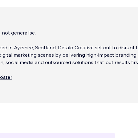
, not generalise.
ed in Ayrshire, Scotland, Detalo Creative set out to disrupt 
digital marketing scenes by delivering high-impact branding,
n, social media and outsourced solutions that put results firs
werful, professional, and precisely targeted creativity shoul
öster
he biggest brands. It’s all in the detail - and that’s where
...