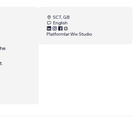
SCT, GB
English
Platformlar:
Wix Studio
the
t.
dn’t be